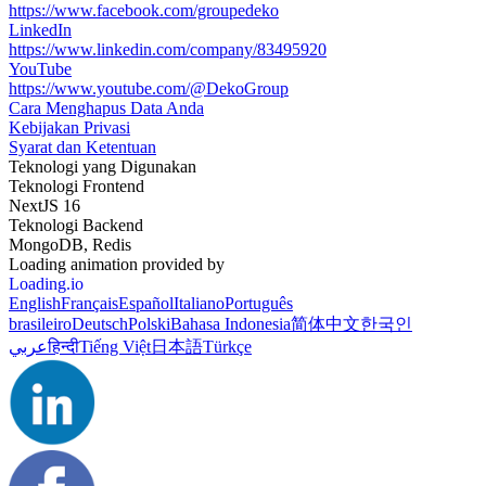
https://www.facebook.com/groupedeko
LinkedIn
https://www.linkedin.com/company/83495920
YouTube
https://www.youtube.com/@DekoGroup
Cara Menghapus Data Anda
Kebijakan Privasi
Syarat dan Ketentuan
Teknologi yang Digunakan
Teknologi Frontend
NextJS 16
Teknologi Backend
MongoDB, Redis
Loading animation provided by
Loading.io
English
Français
Español
Italiano
Português
brasileiro
Deutsch
Polski
Bahasa Indonesia
简体中文
한국인
عربي
हिन्दी
Tiếng Việt
日本語
Türkçe