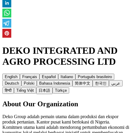
DEKO INTEGRATED AND
AGRO PROCESSING LTD
English
Français
Español
Italiano
Português brasileiro
Deutsch
Polski
Bahasa Indonesia
简体中文
한국인
عربي
हिन्दी
Tiếng Việt
日本語
Türkçe
About Our Organization
Deko Group adalah pemain utama dalam produksi dan ekspor
produk pertanian. Kantor pusat kami berlokasi di Nigeria.
Komitmen utama kami adalah mendorong pertumbuhan ekonomi di
komunitas lokal melalui berbagai inisiatif untuk memberdayakan