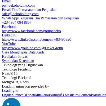
Email
pr@dekoholding.com
Email Tim Pemasaran dan Penjualan
sales@dekoholding.com
WhatsApp/Telegram Tim Pemasaran dan Penjualan
+234 904 084 8867
Facebook
https://www.facebook.com/groupedeko
LinkedIn
https://www.linkedin.com/company/83495920
YouTube
https://www.youtube.com/@DekoGroup
Cara Menghapus Data Anda
Kebijakan Privasi
Syarat dan Ketentuan
Teknologi yang Digunakan
Teknologi Frontend
NextJS 16
Teknologi Backend
MongoDB, Redis
Loading animation provided by
Loading.io
English
Français
Español
Italiano
Português brasileiro
Deutsch
Polski
Bah