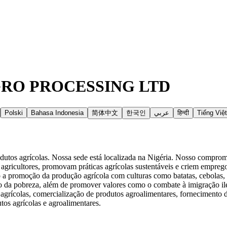
RO PROCESSING LTD
Polski
Bahasa Indonesia
简体中文
한국인
عربي
हिन्दी
Tiếng Việt
utos agrícolas. Nossa sede está localizada na Nigéria. Nosso comprom
gricultores, promovam práticas agrícolas sustentáveis e criem emprego
o a promoção da produção agrícola com culturas como batatas, cebolas
o da pobreza, além de promover valores como o combate à imigração ile
grícolas, comercialização de produtos agroalimentares, fornecimento d
tos agrícolas e agroalimentares.