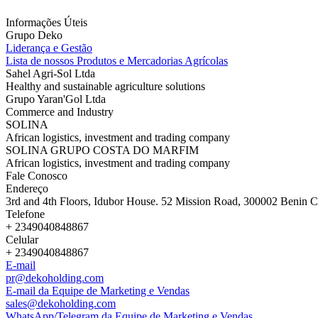
Informações Úteis
Grupo Deko
Liderança e Gestão
Lista de nossos Produtos e Mercadorias Agrícolas
Sahel Agri-Sol Ltda
Healthy and sustainable agriculture solutions
Grupo Yaran'Gol Ltda
Commerce and Industry
SOLINA
African logistics, investment and trading company
SOLINA GRUPO COSTA DO MARFIM
African logistics, investment and trading company
Fale Conosco
Endereço
3rd and 4th Floors, Idubor House. 52 Mission Road, 300002 Benin Ci
Telefone
+ 2349040848867
Celular
+ 2349040848867
E-mail
pr@dekoholding.com
E-mail da Equipe de Marketing e Vendas
sales@dekoholding.com
WhatsApp/Telegram da Equipe de Marketing e Vendas