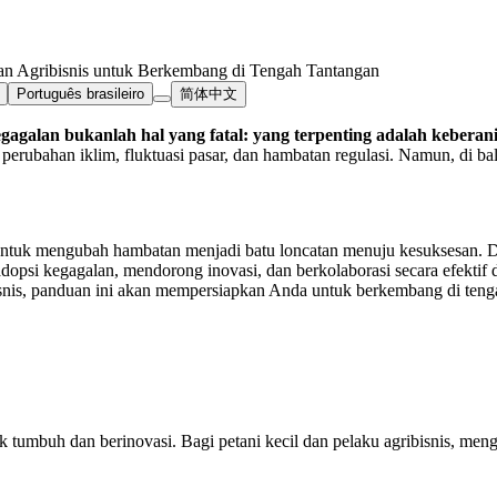
n Agribisnis untuk Berkembang di Tengah Tantangan
Português brasileiro
简体中文
gagalan bukanlah hal yang fatal: yang terpenting adalah keberan
 perubahan iklim, fluktuasi pasar, dan hambatan regulasi. Namun, di ba
is untuk mengubah hambatan menjadi batu loncatan menuju kesuksesan. D
dopsi kegagalan, mendorong inovasi, dan berkolaborasi secara efek
isnis, panduan ini akan mempersiapkan Anda untuk berkembang di teng
tumbuh dan berinovasi. Bagi petani kecil dan pelaku agribisnis, meng