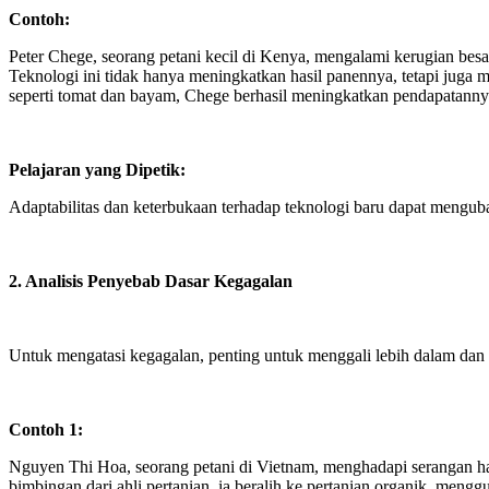
Contoh:
Peter Chege, seorang petani kecil di Kenya, mengalami kerugian besa
Teknologi ini tidak hanya meningkatkan hasil panennya, tetapi juga
seperti tomat dan bayam, Chege berhasil meningkatkan pendapatanny
Pelajaran yang Dipetik:
Adaptabilitas dan keterbukaan terhadap teknologi baru dapat mengub
2. Analisis Penyebab Dasar Kegagalan
Untuk mengatasi kegagalan, penting untuk menggali lebih dalam da
Contoh 1:
Nguyen Thi Hoa, seorang petani di Vietnam, menghadapi serangan ha
bimbingan dari ahli pertanian, ia beralih ke pertanian organik, men