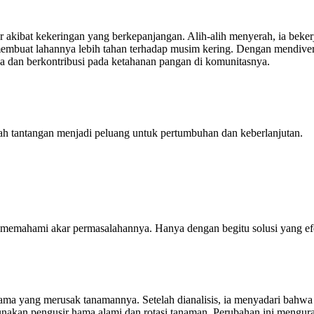
r akibat kekeringan yang berkepanjangan. Alih-alih menyerah, ia beker
 membuat lahannya lebih tahan terhadap musim kering. Dengan mendiver
a dan berkontribusi pada ketahanan pangan di komunitasnya.
ah tantangan menjadi peluang untuk pertumbuhan dan keberlanjutan.
n memahami akar permasalahannya. Hanya dengan begitu solusi yang e
ma yang merusak tanamannya. Setelah dianalisis, ia menyadari bahwa
ggunakan pengusir hama alami dan rotasi tanaman. Perubahan ini mengu