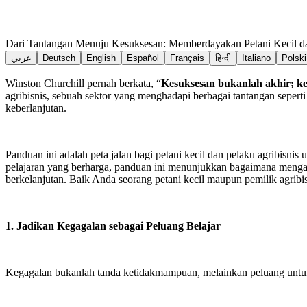
Dari Tantangan Menuju Kesuksesan: Memberdayakan Petani Kecil da
عربي
Deutsch
English
Español
Français
हिन्दी
Italiano
Polski
Winston Churchill pernah berkata, “
Kesuksesan bukanlah akhir; ke
agribisnis, sebuah sektor yang menghadapi berbagai tantangan seperti
keberlanjutan.
Panduan ini adalah peta jalan bagi petani kecil dan pelaku agribisn
pelajaran yang berharga, panduan ini menunjukkan bagaimana menga
berkelanjutan. Baik Anda seorang petani kecil maupun pemilik agrib
1. Jadikan Kegagalan sebagai Peluang Belajar
Kegagalan bukanlah tanda ketidakmampuan, melainkan peluang untuk 