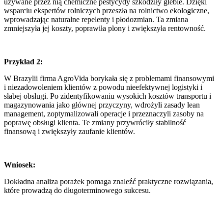
używane przez nią chemiczne pestycydy szkodziły glebie. Dzięki
wsparciu ekspertów rolniczych przeszła na rolnictwo ekologiczne,
wprowadzając naturalne repelenty i płodozmian. Ta zmiana
zmniejszyła jej koszty, poprawiła plony i zwiększyła rentowność.
Przykład 2:
W Brazylii firma AgroVida borykała się z problemami finansowymi
i niezadowoleniem klientów z powodu nieefektywnej logistyki i
słabej obsługi. Po zidentyfikowaniu wysokich kosztów transportu i
magazynowania jako głównej przyczyny, wdrożyli zasady lean
management, zoptymalizowali operacje i przeznaczyli zasoby na
poprawę obsługi klienta. Te zmiany przywróciły stabilność
finansową i zwiększyły zaufanie klientów.
Wniosek:
Dokładna analiza porażek pomaga znaleźć praktyczne rozwiązania,
które prowadzą do długoterminowego sukcesu.