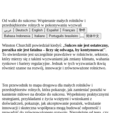
Od walki do sukcesu: Wspieranie małych rolników i
przedsiębiorstw rolnych w pokonywaniu wyzwań
عربي
Deutsch
English
Español
Français
हिन्दी
Bahasa Indonesia
Italiano
Português brasileiro
简体中文
Winston Churchill powiedział kiedyś: „
Sukces nie jest ostateczny,
porażka nie jest fatalna – liczy się odwaga, by kontynuować
”.
To stwierdzenie jest szczególnie prawdziwe w rolnictwie, sektorze,
który mierzy się z takimi wyzwaniami jak zmiany klimatu, wahania
rynkowe i bariery regulacyjne. Jednak w tych wyzwaniach tkwią
również szanse na rozwój, innowacje i zrównoważone rolnictwo.
Ten przewodnik to mapa drogowa dla małych rolników i
przedsiębiorstw rolnych, która pokazuje, jak zamieniać porażki w
kamienie milowe na drodze do sukcesu. Wypełniony praktycznymi
strategiami, przykładami z życia wziętymi i wnioskami z
doświadczeń, pokazuje, jak akceptowanie porażek, wdrażanie
innowacji i skuteczna współpraca mogą budować odporność i
prowadzić do zrównoważonego rozwoju. Niezależnie od tego, czy