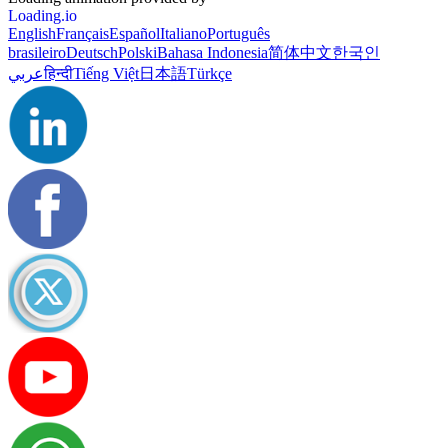
Loading.io
English
Français
Español
Italiano
Português
brasileiro
Deutsch
Polski
Bahasa Indonesia
简体中文
한국인
عربي
हिन्दी
Tiếng Việt
日本語
Türkçe