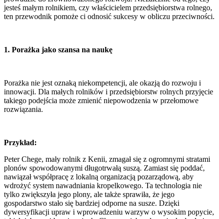
jesteś małym rolnikiem, czy właścicielem przedsiębiorstwa rolnego,
ten przewodnik pomoże ci odnosić sukcesy w obliczu przeciwności.
1. Porażka jako szansa na naukę
Porażka nie jest oznaką niekompetencji, ale okazją do rozwoju i
innowacji. Dla małych rolników i przedsiębiorstw rolnych przyjęcie
takiego podejścia może zmienić niepowodzenia w przełomowe
rozwiązania.
Przykład:
Peter Chege, mały rolnik z Kenii, zmagał się z ogromnymi stratami
plonów spowodowanymi długotrwałą suszą. Zamiast się poddać,
nawiązał współpracę z lokalną organizacją pozarządową, aby
wdrożyć system nawadniania kropelkowego. Ta technologia nie
tylko zwiększyła jego plony, ale także sprawiła, że jego
gospodarstwo stało się bardziej odporne na susze. Dzięki
dywersyfikacji upraw i wprowadzeniu warzyw o wysokim popycie,