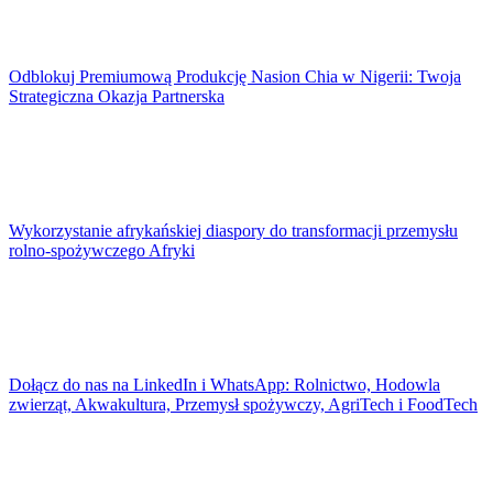
Odblokuj Premiumową Produkcję Nasion Chia w Nigerii: Twoja
Strategiczna Okazja Partnerska
Wykorzystanie afrykańskiej diaspory do transformacji przemysłu
rolno-spożywczego Afryki
Dołącz do nas na LinkedIn i WhatsApp: Rolnictwo, Hodowla
zwierząt, Akwakultura, Przemysł spożywczy, AgriTech i FoodTech