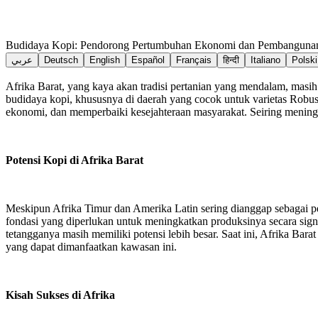
Budidaya Kopi: Pendorong Pertumbuhan Ekonomi dan Pembangunan B
عربي
Deutsch
English
Español
Français
हिन्दी
Italiano
Polski
Afrika Barat, yang kaya akan tradisi pertanian yang mendalam, masih
budidaya kopi, khususnya di daerah yang cocok untuk varietas Robus
ekonomi, dan memperbaiki kesejahteraan masyarakat. Seiring meningka
Potensi Kopi di Afrika Barat
Meskipun Afrika Timur dan Amerika Latin sering dianggap sebagai pem
fondasi yang diperlukan untuk meningkatkan produksinya secara signi
tetangganya masih memiliki potensi lebih besar. Saat ini, Afrika Bar
yang dapat dimanfaatkan kawasan ini.
Kisah Sukses di Afrika