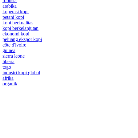
robusta
arabika
koperasi kopi
petani kopi
kopi berkualitas
kopi berkelanjutan
ekonomi kopi
peluang ekspor kopi
côte d'ivoire
guinea
sierra leone
liberia
togo
industri kopi global
afrika
organik