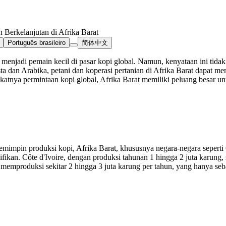
erkelanjutan di Afrika Barat
Português brasileiro
简体中文
 menjadi pemain kecil di pasar kopi global. Namun, kenyataan ini tid
ta dan Arabika, petani dan koperasi pertanian di Afrika Barat dapat
tnya permintaan kopi global, Afrika Barat memiliki peluang besar untu
impin produksi kopi, Afrika Barat, khususnya negara-negara seperti C
fikan. Côte d'Ivoire, dengan produksi tahunan 1 hingga 2 juta karung
at memproduksi sekitar 2 hingga 3 juta karung per tahun, yang hanya se