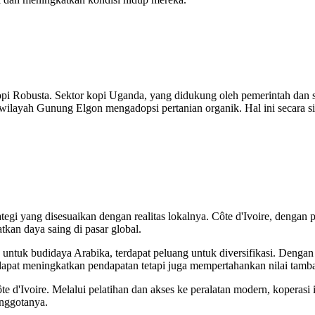
opi Robusta. Sektor kopi Uganda, yang didukung oleh pemerintah dan sek
 wilayah Gunung Elgon mengadopsi pertanian organik. Hal ini secara 
rategi yang disesuaikan dengan realitas lokalnya. Côte d'Ivoire, den
tkan daya saing di pasar global.
k untuk budidaya Arabika, terdapat peluang untuk diversifikasi. Denga
dapat meningkatkan pendapatan tetapi juga mempertahankan nilai tamba
Ivoire. Melalui pelatihan dan akses ke peralatan modern, koperasi i
anggotanya.