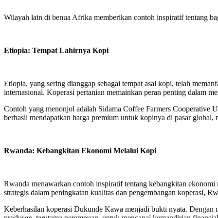
Wilayah lain di benua Afrika memberikan contoh inspiratif tentan
Etiopia: Tempat Lahirnya Kopi
Etiopia, yang sering dianggap sebagai tempat asal kopi, telah memanf
internasional. Koperasi pertanian memainkan peran penting dalam men
Contoh yang menonjol adalah Sidama Coffee Farmers Cooperative Uni
berhasil mendapatkan harga premium untuk kopinya di pasar global, 
Rwanda: Kebangkitan Ekonomi Melalui Kopi
Rwanda menawarkan contoh inspiratif tentang kebangkitan ekonomi me
strategis dalam peningkatan kualitas dan pengembangan koperasi, Rwa
Keberhasilan koperasi Dukunde Kawa menjadi bukti nyata. Dengan m
produsen, terutama perempuan, untuk mencapai kemandirian finansia