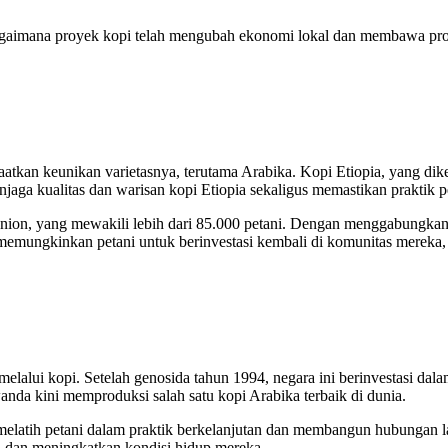
g bagaimana proyek kopi telah mengubah ekonomi lokal dan membawa pr
aatkan keunikan varietasnya, terutama Arabika. Kopi Etiopia, yang diken
jaga kualitas dan warisan kopi Etiopia sekaligus memastikan praktik 
on, yang mewakili lebih dari 85.000 petani. Dengan menggabungkan s
memungkinkan petani untuk berinvestasi kembali di komunitas mereka, 
lalui kopi. Setelah genosida tahun 1994, negara ini berinvestasi da
nda kini memproduksi salah satu kopi Arabika terbaik di dunia.
elatih petani dalam praktik berkelanjutan dan membangun hubungan l
l dan meningkatkan kondisi hidup mereka.