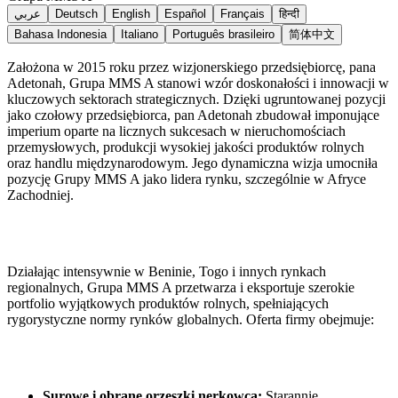
عربي
Deutsch
English
Español
Français
हिन्दी
Bahasa Indonesia
Italiano
Português brasileiro
简体中文
Założona w 2015 roku przez wizjonerskiego przedsiębiorcę, pana
Adetonah, Grupa MMS A stanowi wzór doskonałości i innowacji w
kluczowych sektorach strategicznych. Dzięki ugruntowanej pozycji
jako czołowy przedsiębiorca, pan Adetonah zbudował imponujące
imperium oparte na licznych sukcesach w nieruchomościach
przemysłowych, produkcji wysokiej jakości produktów rolnych
oraz handlu międzynarodowym. Jego dynamiczna wizja umocniła
pozycję Grupy MMS A jako lidera rynku, szczególnie w Afryce
Zachodniej.
Działając intensywnie w Beninie, Togo i innych rynkach
regionalnych, Grupa MMS A przetwarza i eksportuje szerokie
portfolio wyjątkowych produktów rolnych, spełniających
rygorystyczne normy rynków globalnych. Oferta firmy obejmuje:
Surowe i obrane orzeszki nerkowca:
Starannie