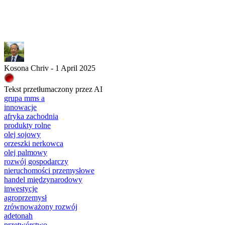
Kosona Chriv - 1 April 2025
Tekst przetłumaczony przez AI
grupa mms a
innowacje
afryka zachodnia
produkty rolne
olej sojowy
orzeszki nerkowca
olej palmowy
rozwój gospodarczy
nieruchomości przemysłowe
handel międzynarodowy
inwestycje
agroprzemysł
zrównoważony rozwój
adetonah
przetwórstwo