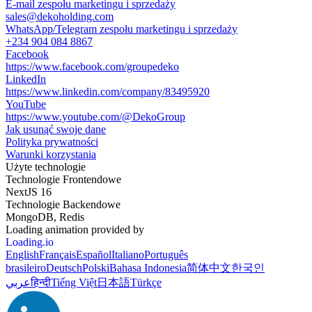
E-mail zespołu marketingu i sprzedaży
sales@dekoholding.com
WhatsApp/Telegram zespołu marketingu i sprzedaży
+234 904 084 8867
Facebook
https://www.facebook.com/groupedeko
LinkedIn
https://www.linkedin.com/company/83495920
YouTube
https://www.youtube.com/@DekoGroup
Jak usunąć swoje dane
Polityka prywatności
Warunki korzystania
Użyte technologie
Technologie Frontendowe
NextJS 16
Technologie Backendowe
MongoDB, Redis
Loading animation provided by
Loading.io
English
Français
Español
Italiano
Português
brasileiro
Deutsch
Polski
Bahasa Indonesia
简体中文
한국인
عربي
हिन्दी
Tiếng Việt
日本語
Türkçe