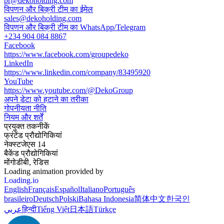
pr@dekoholding.com
विपणन और बिक्री टीम का ईमेल
sales@dekoholding.com
विपणन और बिक्री टीम का WhatsApp/Telegram
+234 904 084 8867
Facebook
https://www.facebook.com/groupedeko
LinkedIn
https://www.linkedin.com/company/83495920
YouTube
https://www.youtube.com/@DekoGroup
अपने डेटा को हटाने का तरीका
गोपनीयता नीति
नियम और शर्तें
प्रयुक्त तकनीकें
फ्रंटेंड प्रौद्योगिकियां
नेक्स्टजेएस 14
बैकेंड प्रौद्योगिकियां
मोंगोडीबी, रेडिस
Loading animation provided by
Loading.io
English
Français
Español
Italiano
Português
brasileiro
Deutsch
Polski
Bahasa Indonesia
简体中文
한국인
عربي
हिन्दी
Tiếng Việt
日本語
Türkçe