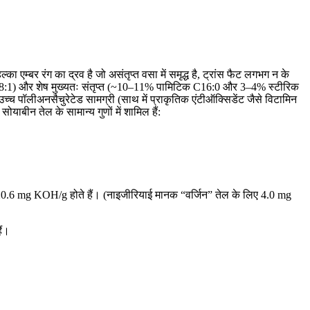
 एम्बर रंग का द्रव है जो असंतृप्त वसा में समृद्ध है, ट्रांस फैट लगभग न के
18:1) और शेष मुख्यतः संतृप्त (~10–11% पामिटिक C16:0 और 3–4% स्टीरिक
्च पॉलीअनसैचुरेटेड सामग्री (साथ में प्राकृतिक एंटीऑक्सिडेंट जैसे विटामिन
ाबीन तेल के सामान्य गुणों में शामिल हैं:
 ≤0.6 mg KOH/g होते हैं। (नाइजीरियाई मानक “वर्जिन” तेल के लिए 4.0 mg
ैं।