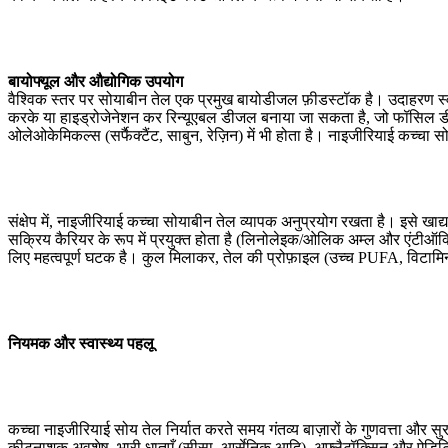
बायोफ्यूल और औद्योगिक उपयोग
वैश्विक स्तर पर सोयाबीन तेल एक प्रमुख बायोडीजल फ़ीडस्टॉक है। उदाहरण स्
करके या हाइड्रोजेनेशन कर रिन्यूएबल डीजल बनाया जा सकता है, जो फॉसिल डीजल
ओलेओकेमिकल्स (सर्फैक्टैंट, साबुन, रेज़िन) में भी होता है। नाइजीरियाई कच्चा
संक्षेप में, नाइजीरियाई कच्चा सोयाबीन तेल व्यापक अनुप्रयोग रखता है। इसे खा
सक्रिय कैरियर के रूप में प्रयुक्त होता है (लिनोलेइक/ओलिक अम्ल और एंटीऑक्
लिए महत्वपूर्ण घटक है। कुल मिलाकर, तेल की प्रोफ़ाइल (उच्च PUFA, विटाम
नियमक और स्वास्थ्य पहलू
कच्चा नाइजीरियाई सोय तेल निर्यात करते समय गंतव्य बाज़ारों के गुणवत्ता और
कीटनाशक अवशेष, भारी धातुएँ (सीसा, आर्सेनिक आदि), अफ्लैटॉक्सिन और ऐडिटिव्स प