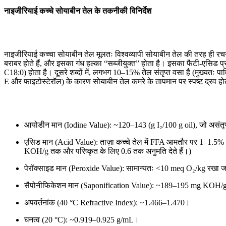
नाइजीरियाई कच्चे सोयाबीन तेल के तकनीकी विनिर्देश
नाइजीरियाई कच्चा सोयाबीन तेल मूलतः विश्वव्यापी सोयाबीन तेल की तरह ही रचना र
बराबर होते हैं, और इसका गंध हल्का “सब्जीयुक्त” होता है। इसका फैटी-ए
C18:0) होता है। दूसरे शब्दों में, लगभग 10–15% तेल संतृप्त वसा है (मुख्यतः
E और फाइटोस्टेरॉल) के कारण सोयाबीन तेल कमरे के तापमान पर स्पष्ट द्रव होता 
आयोडीन मान (Iodine Value): ~120–143 (g I₂/100 g oil), जो असंतृप्
एसिड मान (Acid Value): ताज़ा कच्चे तेल में FFA आमतौर पर 1–1.5% 
KOH/g तक और परिष्कृत के लिए 0.6 तक अनुमति देते हैं।)
पेरॉक्साइड मान (Peroxide Value): सामान्यतः <10 meq O₂/kg रखा जाता
सैपोनीफिकेशन मान (Saponification Value): ~189–195 mg KOH/
अपवर्तनांक (40 °C Refractive Index): ~1.466–1.470।
घनत्व (20 °C): ~0.919–0.925 g/mL।