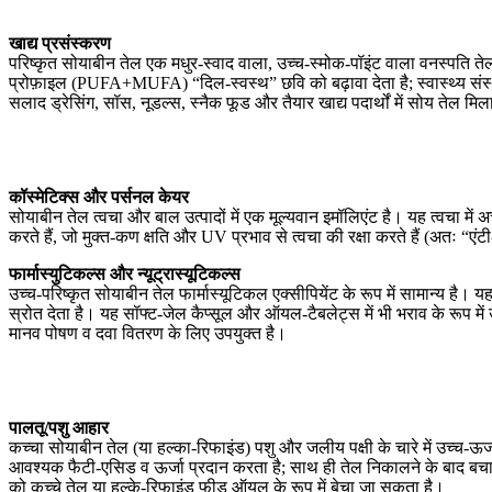
खाद्य प्रसंस्करण
परिष्कृत सोयाबीन तेल एक मधुर-स्वाद वाला, उच्च-स्मोक-पॉइंट वाला वनस्पति तेल
प्रोफ़ाइल (PUFA+MUFA) “दिल-स्वस्थ” छवि को बढ़ावा देता है; स्वास्थ्य संस्थ
सलाद ड्रेसिंग, सॉस, नूडल्स, स्नैक फूड और तैयार खाद्य पदार्थों में सोय तेल मिला
कॉस्मेटिक्स और पर्सनल केयर
सोयाबीन तेल त्वचा और बाल उत्पादों में एक मूल्यवान इमॉलिएंट है। यह त्वचा मे
करते हैं, जो मुक्त-कण क्षति और UV प्रभाव से त्वचा की रक्षा करते हैं (अतः “
फार्मास्युटिकल्स और न्यूट्रास्यूटिकल्स
उच्च-परिष्कृत सोयाबीन तेल फार्मास्यूटिकल एक्सीपियेंट के रूप में सामान्य है।
स्रोत देता है। यह सॉफ्ट-जेल कैप्सूल और ऑयल-टैबलेट्स में भी भराव के रूप म
मानव पोषण व दवा वितरण के लिए उपयुक्त है।
पालतू/पशु आहार
कच्चा सोयाबीन तेल (या हल्का-रिफाइंड) पशु और जलीय पक्षी के चारे में उच्च-ऊर्
आवश्यक फैटी-एसिड व ऊर्जा प्रदान करता है; साथ ही तेल निकालने के बाद बचा सो
को कच्चे तेल या हल्के-रिफाइंड फीड ऑयल के रूप में बेचा जा सकता है।