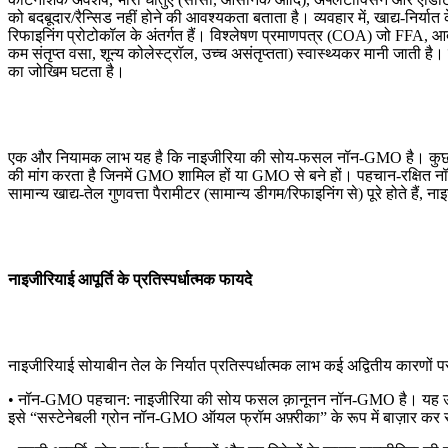
को बदबूदार/रैन्सिड नहीं होने की आवश्यकता बताता है। व्यवहार में, खाद्य-निर्य
रिफाइनिंग प्रोटोकॉल के अंतर्गत हैं। विश्लेषण प्रमाणपत्र (COA) जो FFA, आर
कम संतृप्त वसा, शून्य कोलेस्ट्रॉल, उच्च असंतृप्तता) स्वास्थ्यकर मानी जाती है
का जोखिम घटता है।
एक और नियामक लाभ यह है कि नाइजीरिया की सोय-फसल नॉन-GMO है। कुछ बाजारो
की मांग करता है जिनमें GMO शामिल हों या GMO से बने हों। पहचान-रक्षित 
सामान्य खाद्य-तेल गुणवत्ता पैरामीटर (सामान्य डीगम/रिफाइनिंग से) पूरे होते हैं, 
नाइजीरियाई आपूर्ति के प्रतिस्पर्धात्मक फायदे
नाइजीरियाई सोयाबीन तेल के निर्यात प्रतिस्पर्धात्मक लाभ कई अद्वितीय कारणों प
• नॉन-GMO पहचान: नाइजीरिया की सोय फसल क़ानूनन नॉन-GMO है। यह उन बाजारो
इसे “सस्टेनेबली ग्रोन नॉन-GMO ऑयल फ्रॉम अफ़्रीका” के रूप में बाज़ार कर 