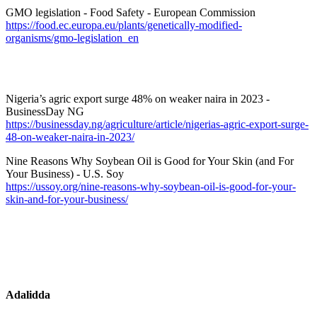
GMO legislation - Food Safety - European Commission
https://food.ec.europa.eu/plants/genetically-modified-
organisms/gmo-legislation_en
Nigeria’s agric export surge 48% on weaker naira in 2023 -
BusinessDay NG
https://businessday.ng/agriculture/article/nigerias-agric-export-surge-
48-on-weaker-naira-in-2023/
Nine Reasons Why Soybean Oil is Good for Your Skin (and For
Your Business) - U.S. Soy
https://ussoy.org/nine-reasons-why-soybean-oil-is-good-for-your-
skin-and-for-your-business/
Adalidda