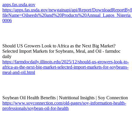
apps.fas.usda.gov
https://apps.fas.usda.gov/newgainapi/api/Report/DownloadReportB
fileName=Oilseeds%20and%20Products%20Annual_Lagos_Nigeria
0006
Should US Growers Look to Africa as the Next Big Market?
Selected Import Markets for Soybeans, Meal, and Oil - farmdoc
daily
https://farmdocdaily.illinois.edu/2025/12/should-us-growers-look-to-
africa-as-the-next-big-market-selected-import-markets-for-soybeans-
meal-and-oil.html
Soybean Oil Health Benefits | Nutritional Insights | Soy Connection
https://www.soyconnection.com/old-pages/soy-information-health-
professionals/soybean-oil-for-health