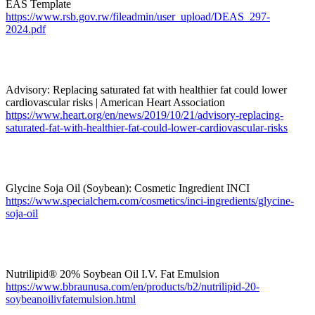
EAS Template
https://www.rsb.gov.rw/fileadmin/user_upload/DEAS_297-
2024.pdf
Advisory: Replacing saturated fat with healthier fat could lower
cardiovascular risks | American Heart Association
https://www.heart.org/en/news/2019/10/21/advisory-replacing-
saturated-fat-with-healthier-fat-could-lower-cardiovascular-risks
Glycine Soja Oil (Soybean): Cosmetic Ingredient INCI
https://www.specialchem.com/cosmetics/inci-ingredients/glycine-
soja-oil
Nutrilipid® 20% Soybean Oil I.V. Fat Emulsion
https://www.bbraunusa.com/en/products/b2/nutrilipid-20-
soybeanoilivfatemulsion.html