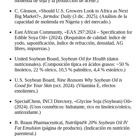
molienda de soja y la producción de aceite.)
C. Gleason, «Should U.S. Growers Look to Africa as Next
Big Market?»,
farmdoc Daily
(3 dic. 2025). (Análisis de la
capacidad de molienda en Nigeria y del mercado.)
East African Community, «EAS 297:2024 – Specification for
Edible Soya Oil» (2024). (Requisitos de calidad: índice de
yodo, saponificación, índice de refracción, densidad, AG
libres, impurezas.)
United Soybean Board,
Soybean Oil for Health
(datos
nutricionales). (Composición típica en ácidos grasos: ~50 %
linoleico, 22 % oleico, 10,5 % palmítico, 4,4 % esteárico.)
U.S. Soybean Board,
Nine Reasons Why Soybean Oil is
Good for Your Skin
(oct. 2024). (Vitamina E, efectos
emolientes.)
SpecialChem, INCI Directory, «Glycine Soja (Soybean) Oil»
(2024). (Usos cosméticos: hidratante, rico en linoleico/oleico,
antioxidante.)
B. Braun Pharmaceutical,
Nutrilipid® 20% Soybean Oil IV
Fat Emulsion
(página de producto). (Indicación en nutrición
parenteral.)