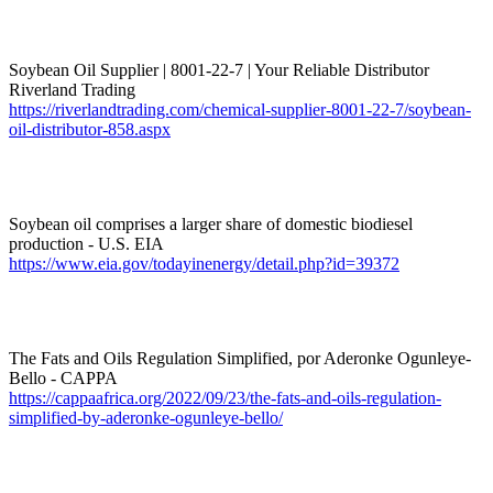
Soybean Oil Supplier | 8001-22-7 | Your Reliable Distributor
Riverland Trading
https://riverlandtrading.com/chemical-supplier-8001-22-7/soybean-
oil-distributor-858.aspx
Soybean oil comprises a larger share of domestic biodiesel
production - U.S. EIA
https://www.eia.gov/todayinenergy/detail.php?id=39372
The Fats and Oils Regulation Simplified, por Aderonke Ogunleye-
Bello - CAPPA
https://cappaafrica.org/2022/09/23/the-fats-and-oils-regulation-
simplified-by-aderonke-ogunleye-bello/