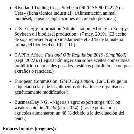
Riverland Trading Co., «Soybean Oil (CAS 8001-22-7) –
Uses» (ficha técnica industrial). (Alimentación animal,
biodiésel, cápsulas, aplicaciones de cuidado personal.)
U.S. Energy Information Administration, «Today in Energy:
Soybean oil biodiesel production» (7 may. 2019). (El aceite
de soja representa aproximadamente el 30 % de la materia
prima del biodiésel en EE. UU.)
CAPPA Africa,
Fats and Oils Regulation 2019 (Simplified)
(sept. 2022). (Legislación nigeriana sobre aceites comestibles:
prohibición de metales pesados, residuos petrolíferos, cuerpos
extraños o rancidez.)
European Commission,
GMO Legislation
. (La UE exige un
etiquetado claro de los alimentos derivados de organismos
genéticamente modificados.)
BusinessDay NG, «Nigeria’s agric export surge 48% on
weaker naira in 2023» (abr. 2024). (Las exportaciones
agrícolas aumentaron un 48 % debido a la devaluación del
naira.)
Enlaces fuentes (orígenes):