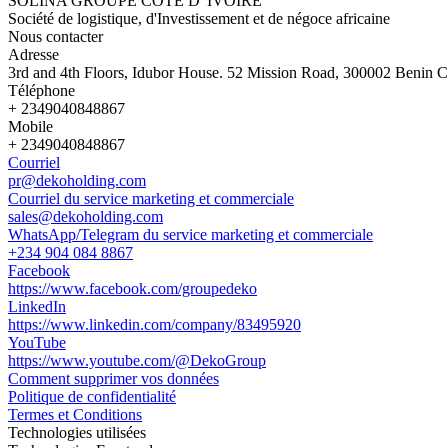
SOLINA GROUPE COTE D' IVOIRE
Société de logistique, d'Investissement et de négoce africaine
Nous contacter
Adresse
3rd and 4th Floors, Idubor House. 52 Mission Road, 300002 Benin Ci
Téléphone
+ 2349040848867
Mobile
+ 2349040848867
Courriel
pr@dekoholding.com
Courriel du service marketing et commerciale
sales@dekoholding.com
WhatsApp/Telegram du service marketing et commerciale
+234 904 084 8867
Facebook
https://www.facebook.com/groupedeko
LinkedIn
https://www.linkedin.com/company/83495920
YouTube
https://www.youtube.com/@DekoGroup
Comment supprimer vos données
Politique de confidentialité
Termes et Conditions
Technologies utilisées