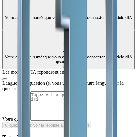
Elisa
Votre assistant numérique vous aidera à vous connecter au modèle d'IA
qwen3.5:4b
Gratuit
Nakree
Votre assistant numérique vous aidera à vous connecter au modèle d'IA
qwen3.5:cloud
Gratuit
Les modèles d'IA répondront en Français
Langue de la question (si vous utilisez une autre langue pour la
question)
Votre question
Cliquez ici pour voir la réponse à votre question