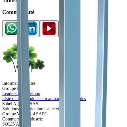
Tutoriel
Communauté
Informations utiles
Groupe Deko
Leadership et gestion
Liste de nos produits et marchandises agricoles
Sahel Agri-Sol SAS
Solutions d' Agriculture saine et durable
Groupe Yaran'Gol SARL
Commerce et Industrie
SOLINA