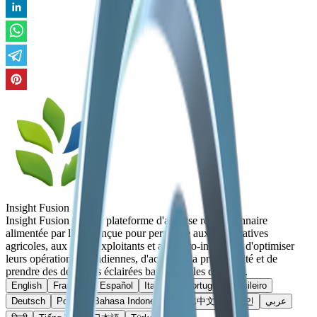
Insight Fusion
Insight Fusion est une plateforme d'analyse révolutionnaire
alimentée par l'IA, conçue pour permettre aux coopératives
agricoles, aux petits exploitants et aux agro-industries d'optimiser
leurs opérations quotidiennes, d'accroître la productivité et de
prendre des décisions éclairées basées sur les données.
English
Français
Español
Italiano
Português brasileiro
Deutsch
Polski
Bahasa Indonesia
简体中文
한국인
عربي