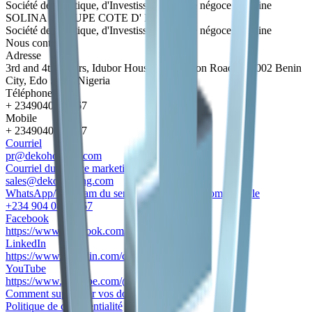
Société de logistique, d'Investissement et de négoce africaine
SOLINA GROUPE COTE D' IVOIRE
Société de logistique, d'Investissement et de négoce africaine
Nous contacter
Adresse
3rd and 4th Floors, Idubor House. 52 Mission Road, 300002 Benin
City, Edo State, Nigeria
Téléphone
+ 2349040848867
Mobile
+ 2349040848867
Courriel
pr@dekoholding.com
Courriel du service marketing et commerciale
sales@dekoholding.com
WhatsApp/Telegram du service marketing et commerciale
+234 904 084 8867
Facebook
https://www.facebook.com/groupedeko
LinkedIn
https://www.linkedin.com/company/83495920
YouTube
https://www.youtube.com/@DekoGroup
Comment supprimer vos données
Politique de confidentialité