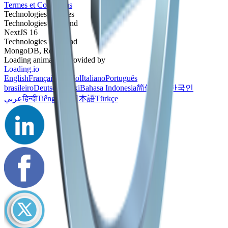
Termes et Conditions
Technologies utilisées
Technologies Frontend
NextJS 16
Technologies Backend
MongoDB, Redis
Loading animation provided by
Loading.io
English
Français
Español
Italiano
Português
brasileiro
Deutsch
Polski
Bahasa Indonesia
简体中文
한국인
عربي
हिन्दी
Tiếng Việt
日本語
Türkçe