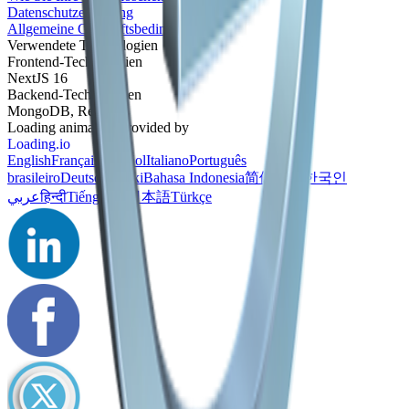
Datenschutzerklärung
Allgemeine Geschäftsbedingungen
Verwendete Technologien
Frontend-Technologien
NextJS 16
Backend-Technologien
MongoDB, Redis
Loading animation provided by
Loading.io
English
Français
Español
Italiano
Português
brasileiro
Deutsch
Polski
Bahasa Indonesia
简体中文
한국인
عربي
हिन्दी
Tiếng Việt
日本語
Türkçe