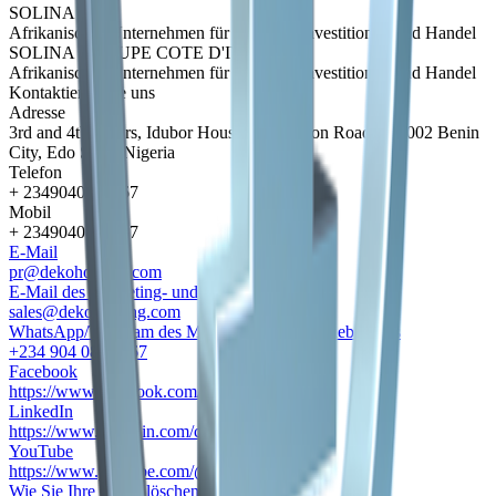
SOLINA
Afrikanisches Unternehmen für Logistik, Investitionen und Handel
SOLINA GROUPE COTE D'IVOIRE
Afrikanisches Unternehmen für Logistik, Investitionen und Handel
Kontaktieren Sie uns
Adresse
3rd and 4th Floors, Idubor House. 52 Mission Road, 300002 Benin
City, Edo State, Nigeria
Telefon
+ 2349040848867
Mobil
+ 2349040848867
E-Mail
pr@dekoholding.com
E-Mail des Marketing- und Vertriebsteams
sales@dekoholding.com
WhatsApp/Telegram des Marketing- und Vertriebsteams
+234 904 084 8867
Facebook
https://www.facebook.com/groupedeko
LinkedIn
https://www.linkedin.com/company/83495920
YouTube
https://www.youtube.com/@DekoGroup
Wie Sie Ihre Daten löschen