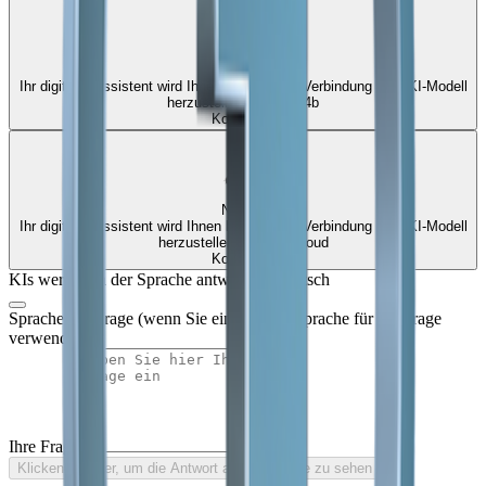
Elisa
Ihr digitaler Assistent wird Ihnen helfen, eine Verbindung zum KI-Modell
herzustellen qwen3.5:4b
Kostenlos
Nakree
Ihr digitaler Assistent wird Ihnen helfen, eine Verbindung zum KI-Modell
herzustellen qwen3.5:cloud
Kostenlos
KIs werden in der Sprache antworten, Deutsch
Sprache der Frage (wenn Sie eine andere Sprache für die Frage
verwenden)
Ihre Frage
Klicken Sie hier, um die Antwort auf Ihre Frage zu sehen