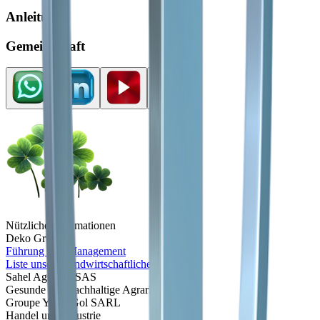
Anleitung
Gemeinschaft
Nützliche Informationen
Deko Gruppe
Führung und Management
Liste unserer landwirtschaftlichen Produkte
Sahel Agri-Sol SAS
Gesunde und nachhaltige Agrarlösungen
Groupe Yaran'Gol SARL
Handel und Industrie