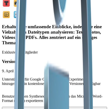
Erhalten Sie umfassende Einblicke, indem Sie eine
Vielzahl von Dateitypen analysieren: Texte, Fotos,
Videos und PDFs. Alles zentriert auf ein einziges
Thema.
Exklusiv für Mitglieder
Version 1.0
9. April 2025
Unterstützung für Google Gemini 2.5 Pro (Experimentell)
hinzugefügt – in kostenlosen und bezahlten Versionen verfügbar
Benutzer können Syntheseergebnisse nun in das Microsoft Word-
Format (.docx) exportieren