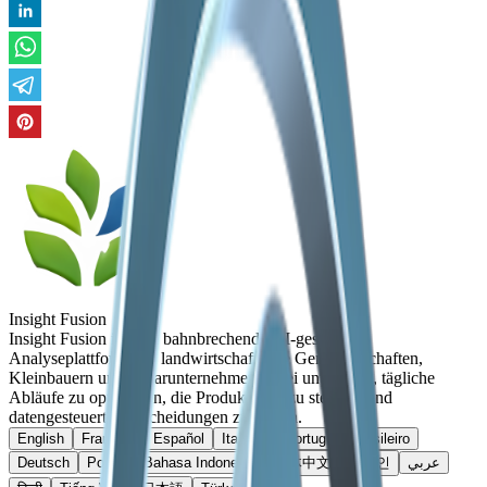
Insight Fusion
Insight Fusion ist eine bahnbrechende KI-gestützte
Analyseplattform, die landwirtschaftliche Genossenschaften,
Kleinbauern und Agrarunternehmen dabei unterstützt, tägliche
Abläufe zu optimieren, die Produktivität zu steigern und
datengesteuerte Entscheidungen zu treffen.
English
Français
Español
Italiano
Português brasileiro
Deutsch
Polski
Bahasa Indonesia
简体中文
한국인
عربي