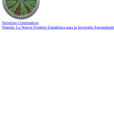
Servicios Corporativos
Nigeria: La Nueva Frontera Estratégica para la Inversión Agroindustri