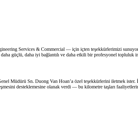
eering Services & Commercial — için içten teşekkürlerimizi sunuyo
daha güçlü, daha iyi bağlantılı ve daha etkili bir profesyonel topluluk i
 Müdürü Sn. Duong Van Hoan’a özel teşekkürlerini iletmek ister. İhr
esini desteklemesine olanak verdi — bu kilometre taşları faaliyetlerimiz