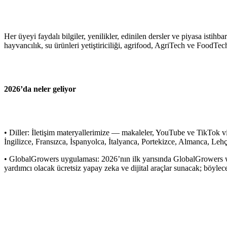
Her üyeyi faydalı bilgiler, yenilikler, edinilen dersler ve piyasa isti
hayvancılık, su ürünleri yetiştiriciliği, agrifood, AgriTech ve FoodTe
2026’da neler geliyor
• Diller: İletişim materyallerimize — makaleler, YouTube ve TikTok v
İngilizce, Fransızca, İspanyolca, İtalyanca, Portekizce, Almanca, Leh
• GlobalGrowers uygulaması: 2026’nın ilk yarısında GlobalGrowers web
yardımcı olacak ücretsiz yapay zeka ve dijital araçlar sunacak; böylece