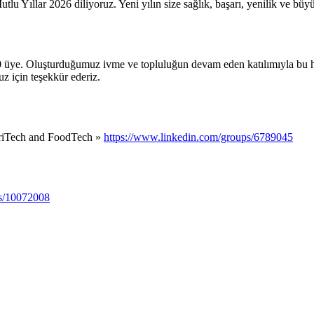
Yıllar 2026 diliyoruz. Yeni yılın size sağlık, başarı, yenilik ve büyüme i
0 üye. Oluşturduğumuz ivme ve topluluğun devam eden katılımıyla bu he
 için teşekkür ederiz.
griTech and FoodTech »
https://www.linkedin.com/groups/6789045
ps/10072008