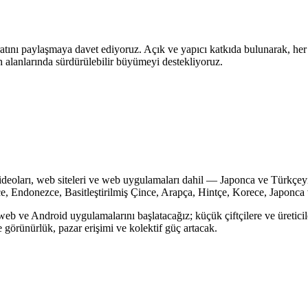
hbaratını paylaşmaya davet ediyoruz. Açık ve yapıcı katkıda bulunarak, he
ch alanlarında sürdürülebilir büyümeyi destekliyoruz.
ideoları, web siteleri ve web uygulamaları dahil — Japonca ve Türkçeyi
çe, Endonezce, Basitleştirilmiş Çince, Arapça, Hintçe, Korece, Japonca
 ve Android uygulamalarını başlatacağız; küçük çiftçilere ve üreticiler
 görünürlük, pazar erişimi ve kolektif güç artacak.