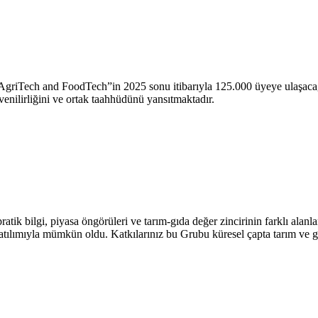
AgriTech and FoodTech”in 2025 sonu itibarıyla 125.000 üyeye ulaşacağ
nilirliğini ve ortak taahhüdünü yansıtmaktadır.
ratik bilgi, piyasa öngörüleri ve tarım-gıda değer zincirinin farklı ala
f katılımıyla mümkün oldu. Katkılarınız bu Grubu küresel çapta tarım ve g