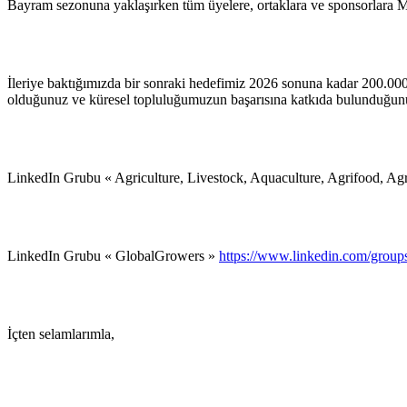
Bayram sezonuna yaklaşırken tüm üyelere, ortaklara ve sponsorlara Mutlu 
İleriye baktığımızda bir sonraki hedefimiz 2026 sonuna kadar 200.00
olduğunuz ve küresel topluluğumuzun başarısına katkıda bulunduğunuz
LinkedIn Grubu « Agriculture, Livestock, Aquaculture, Agrifood, A
LinkedIn Grubu « GlobalGrowers »
https://www.linkedin.com/grou
İçten selamlarımla,