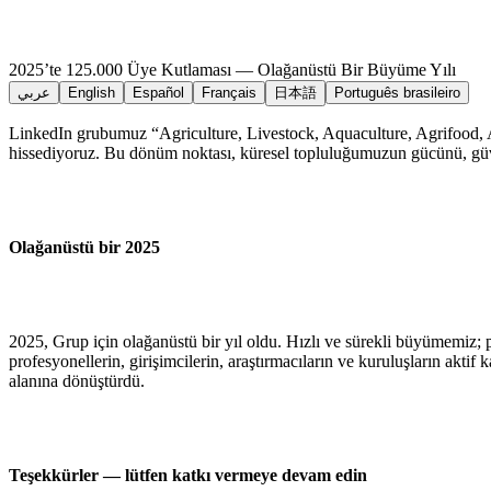
2025’te 125.000 Üye Kutlaması — Olağanüstü Bir Büyüme Yılı
عربي
English
Español
Français
日本語
Português brasileiro
LinkedIn grubumuz “Agriculture, Livestock, Aquaculture, Agrifood, 
hissediyoruz. Bu dönüm noktası, küresel topluluğumuzun gücünü, güve
Olağanüstü bir 2025
2025, Grup için olağanüstü bir yıl oldu. Hızlı ve sürekli büyümemiz; p
profesyonellerin, girişimcilerin, araştırmacıların ve kuruluşların akti
alanına dönüştürdü.
Teşekkürler — lütfen katkı vermeye devam edin