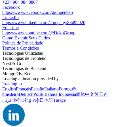
+234 904 084 8867
Facebook
https://www.facebook.com/groupedeko
LinkedIn
https://www.linkedin.com/company/83495920
YouTube
https://www.youtube.com/@DekoGroup
Como Excluir Seus Dados
Política de Privacidade
Termos e Condições
Tecnologias Utilizadas
Tecnologias de Frontend
NextJS 16
Tecnologias de Backend
MongoDB, Redis
Loading animation provided by
Loading.io
English
Français
Español
Italiano
Português
brasileiro
Deutsch
Polski
Bahasa Indonesia
简体中文
한국인
عربي
हिन्दी
Tiếng Việt
日本語
Türkçe