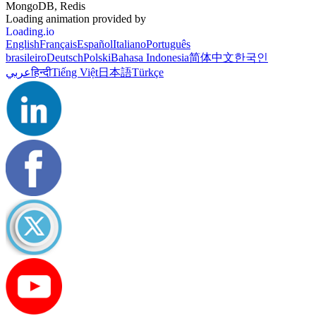
MongoDB, Redis
Loading animation provided by
Loading.io
English
Français
Español
Italiano
Português
brasileiro
Deutsch
Polski
Bahasa Indonesia
简体中文
한국인
عربي
हिन्दी
Tiếng Việt
日本語
Türkçe