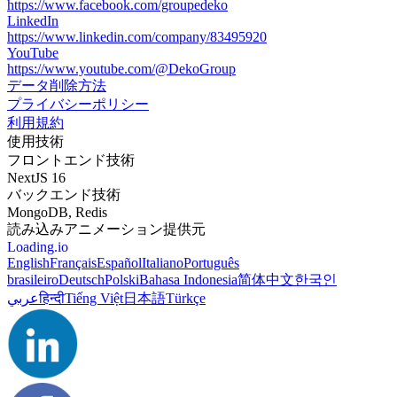
https://www.facebook.com/groupedeko
LinkedIn
https://www.linkedin.com/company/83495920
YouTube
https://www.youtube.com/@DekoGroup
データ削除方法
プライバシーポリシー
利用規約
使用技術
フロントエンド技術
NextJS 16
バックエンド技術
MongoDB, Redis
読み込みアニメーション提供元
Loading.io
English
Français
Español
Italiano
Português
brasileiro
Deutsch
Polski
Bahasa Indonesia
简体中文
한국인
عربي
हिन्दी
Tiếng Việt
日本語
Türkçe