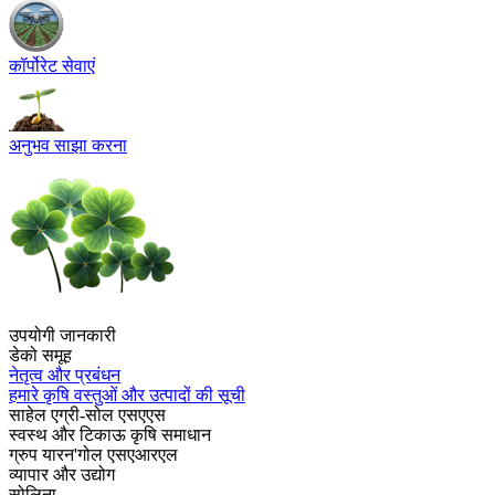
कॉर्पोरेट सेवाएं
अनुभव साझा करना
उपयोगी जानकारी
डेको समूह
नेतृत्व और प्रबंधन
हमारे कृषि वस्तुओं और उत्पादों की सूची
साहेल एग्री-सोल एसएएस
स्वस्थ और टिकाऊ कृषि समाधान
ग्रुप यारन'गोल एसएआरएल
व्यापार और उद्योग
सोलिना