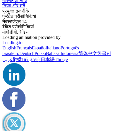
गोपनीयता नीति
नियम और शर्तें
प्रयुक्त तकनीकें
फ्रंटेंड प्रौद्योगिकियां
नेक्स्टजेएस 14
बैकेंड प्रौद्योगिकियां
मोंगोडीबी, रेडिस
Loading animation provided by
Loading.io
English
Français
Español
Italiano
Português
brasileiro
Deutsch
Polski
Bahasa Indonesia
简体中文
한국인
عربي
हिन्दी
Tiếng Việt
日本語
Türkçe