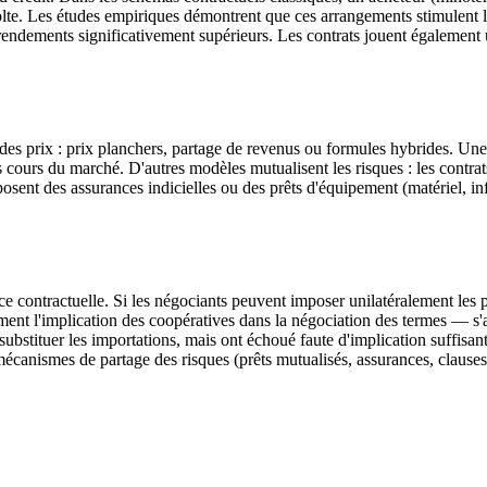
colte. Les études empiriques démontrent que ces arrangements stimulent l
 rendements significativement supérieurs. Les contrats jouent également u
 des prix : prix planchers, partage de revenus ou formules hybrides. Une
s cours du marché. D'autres modèles mutualisent les risques : les contrat
ent des assurances indicielles ou des prêts d'équipement (matériel, inf
e contractuelle. Si les négociants peuvent imposer unilatéralement les pr
nt l'implication des coopératives dans la négociation des termes — s
ubstituer les importations, mais ont échoué faute d'implication suffisante 
canismes de partage des risques (prêts mutualisés, assurances, clauses d