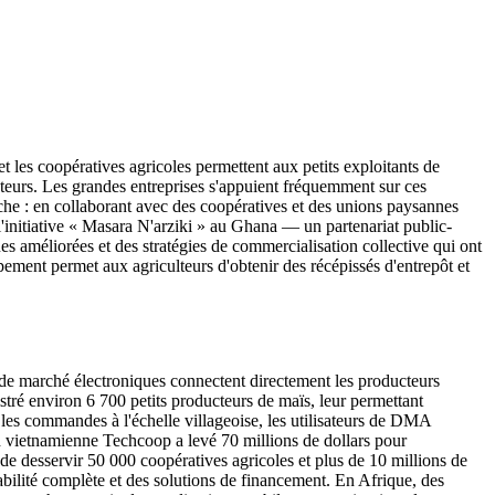
 les coopératives agricoles permettent aux petits exploitants de
heteurs. Les grandes entreprises s'appuient fréquemment sur ces
roche : en collaborant avec des coopératives et des unions paysannes
'initiative « Masara N'arziki » au Ghana — un partenariat public-
s améliorées et des stratégies de commercialisation collective qui ont
oupement permet aux agriculteurs d'obtenir des récépissés d'entrepôt et
 de marché électroniques connectent directement les producteurs
tré environ 6 700 petits producteurs de maïs, leur permettant
t les commandes à l'échelle villageoise, les utilisateurs de DMA
ch vietnamienne Techcoop a levé 70 millions de dollars pour
 de desservir 50 000 coopératives agricoles et plus de 10 millions de
abilité complète et des solutions de financement. En Afrique, des