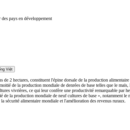
eur des pays en développement
ếng Việt
ns de 2 hectares, constituent l'épine dorsale de la production alimenta
moitié de la production mondiale de denrées de base telles que le maïs, le 
cultures vivrières, ce qui leur confère une productivité remarquable par 
 de la production mondiale de neuf cultures de base », notamment le maïs
a sécurité alimentaire mondiale et l'amélioration des revenus ruraux.