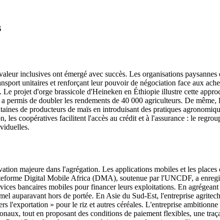
s
valeur inclusives ont émergé avec succès. Les organisations paysannes et
ransport unitaires et renforçant leur pouvoir de négociation face aux ac
rs. Le projet d'orge brassicole d'Heineken en Éthiopie illustre cette app
me a permis de doubler les rendements de 40 000 agriculteurs. De même, l
taines de producteurs de maïs en introduisant des pratiques agronomique
, les coopératives facilitent l'accès au crédit et à l'assurance : le regr
viduelles.
tion majeure dans l'agrégation. Les applications mobiles et les places
lateforme Digital Mobile Africa (DMA), soutenue par l'UNCDF, a enregis
services bancaires mobiles pour financer leurs exploitations. En agrégean
ormel auparavant hors de portée. En Asie du Sud-Est, l'entreprise agrite
 l'exportation » pour le riz et autres céréales. L'entreprise ambitionne
tionaux, tout en proposant des conditions de paiement flexibles, une traç