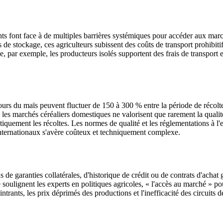
tants font face à de multiples barrières systémiques pour accéder aux mar
s de stockage, ces agriculteurs subissent des coûts de transport prohibiti
par exemple, les producteurs isolés supportent des frais de transport exo
cours du maïs peuvent fluctuer de 150 à 300 % entre la période de récolte 
les marchés céréaliers domestiques ne valorisent que rarement la qualit
iquement les récoltes. Les normes de qualité et les réglementations à l'e
 internationaux s'avère coûteux et techniquement complexe.
de garanties collatérales, d'historique de crédit ou de contrats d'achat g
ulignent les experts en politiques agricoles, « l'accès au marché » pour 
ntrants, les prix déprimés des productions et l'inefficacité des circuits