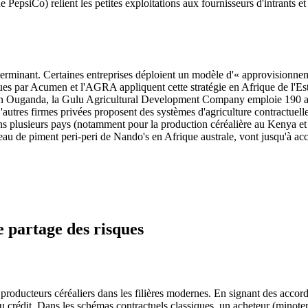
siCo) relient les petites exploitations aux fournisseurs d'intrants et a
terminant. Certaines entreprises déploient un modèle d'« approvisionnem
s par Acumen et l'AGRA appliquent cette stratégie en Afrique de l'Est, 
x. En Ouganda, la Gulu Agricultural Development Company emploie 190 age
 D'autres firmes privées proposent des systèmes d'agriculture contractuelle
 dans plusieurs pays (notamment pour la production céréalière au Kenya e
eau de piment peri-peri de Nando's en Afrique australe, vont jusqu'à acc
 partage des risques
s producteurs céréaliers dans les filières modernes. En signant des acco
u crédit. Dans les schémas contractuels classiques, un acheteur (minoteri