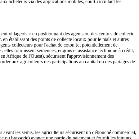
ux acheteurs via des applications mobiles, court-circuitant les
ent villageois » en positionnant des agents ou des centres de collecte
en établissant des points de collecte locaux pour le maïs et autres
nts collecteurs pour l'achat de coton (et potentiellement de
 : elles fournissent semences, engrais et assistance technique à crédit,
t en Afrique de l'Ouest), sécurisent l'approvisionnement des
order aux agriculteurs des participations au capital ou des partages de
rds avant les semis, les agriculteurs sécurisent un débouché commercial,
e ou brasserie) avance une partie du paiement et fournit les intrants,