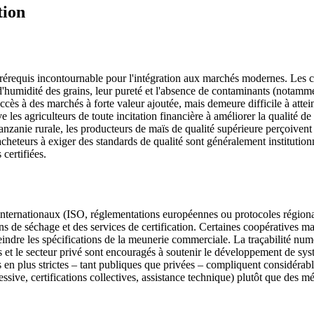
tion
 prérequis incontournable pour l'intégration aux marchés modernes. Les 
'humidité des grains, leur pureté et l'absence de contaminants (notamment
accès à des marchés à forte valeur ajoutée, mais demeure difficile à atte
 les agriculteurs de toute incitation financière à améliorer la qualité 
n Tanzanie rurale, les producteurs de maïs de qualité supérieure perçoive
s acheteurs à exiger des standards de qualité sont généralement institut
certifiées.
internationaux (ISO, réglementations européennes ou protocoles région
 de séchage et des services de certification. Certaines coopératives maï
eindre les spécifications de la meunerie commerciale. La traçabilité n
es et le secteur privé sont encouragés à soutenir le développement de sys
en plus strictes – tant publiques que privées – compliquent considérablem
ssive, certifications collectives, assistance technique) plutôt que des m