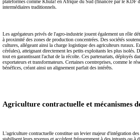
plateformes comme Khula! en Afrique du Sud (financée par le KDF de Pep
intermédiaires traditionnels.
Les agrégateurs privés de l'agro-industrie jouent également un rôle dé
à proximité des zones de production concentrées. Des sociétés soutenue
cultures, allégeant ainsi la charge logistique des agriculteurs rurau
céréales), atteignant directement les petits exploitants les plus isolés.
tout en garantissant l'achat de la récolte. Ces partenariats, déployés
exportateurs et transformateurs. Certaines coentreprises, comme le rés
bénéfices, créant ainsi un alignement parfait des intérêts.
Agriculture contractuelle et mécanismes de
L'agriculture contractuelle constitue un levier majeur d'intégration de
stabilisent leurs revenus et accèdent fréquemment à des intrants ou à d