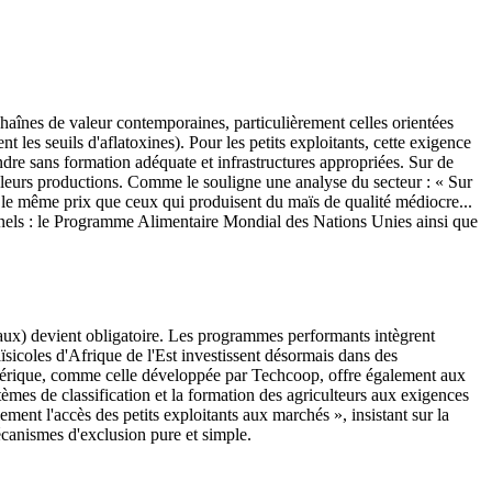
chaînes de valeur contemporaines, particulièrement celles orientées
 les seuils d'aflatoxines). Pour les petits exploitants, cette exigence
indre sans formation adéquate et infrastructures appropriées. Sur de
de leurs productions. Comme le souligne une analyse du secteur : « Sur
nt le même prix que ceux qui produisent du maïs de qualité médiocre...
ionnels : le Programme Alimentaire Mondial des Nations Unies ainsi que
aux) devient obligatoire. Les programmes performants intègrent
sicoles d'Afrique de l'Est investissent désormais dans des
umérique, comme celle développée par Techcoop, offre également aux
tèmes de classification et la formation des agriculteurs aux exigences
ent l'accès des petits exploitants aux marchés », insistant sur la
écanismes d'exclusion pure et simple.