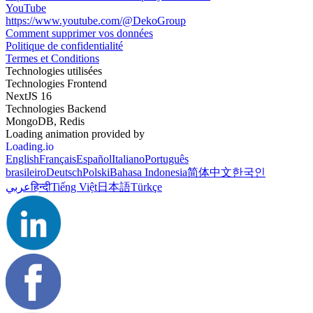
YouTube
https://www.youtube.com/@DekoGroup
Comment supprimer vos données
Politique de confidentialité
Termes et Conditions
Technologies utilisées
Technologies Frontend
NextJS 16
Technologies Backend
MongoDB, Redis
Loading animation provided by
Loading.io
English
Français
Español
Italiano
Português
brasileiro
Deutsch
Polski
Bahasa Indonesia
简体中文
한국인
عربي
हिन्दी
Tiếng Việt
日本語
Türkçe