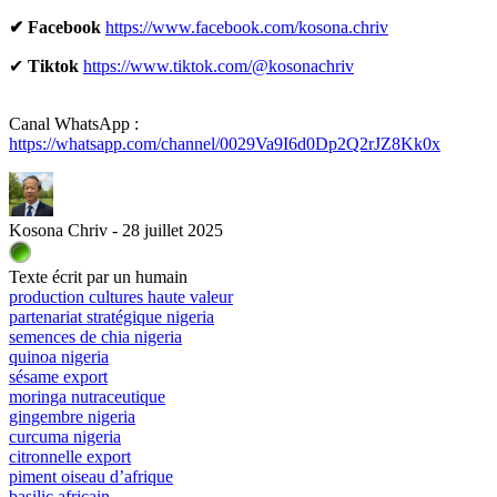
✔ Facebook
https://www.facebook.com/kosona.chriv
✔
Tiktok
https://www.tiktok.com/@kosonachriv
Canal WhatsApp :
https://whatsapp.com/channel/0029Va9I6d0Dp2Q2rJZ8Kk0x
Kosona Chriv - 28 juillet 2025
Texte écrit par un humain
production cultures haute valeur
partenariat stratégique nigeria
semences de chia nigeria
quinoa nigeria
sésame export
moringa nutraceutique
gingembre nigeria
curcuma nigeria
citronnelle export
piment oiseau d’afrique
basilic africain