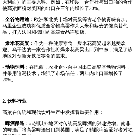
大利面）的主要原料。例如，在印度，合作社与出口商的合作
使高粱面粉对美国的出口在三年内增长了30%。
-
全谷物用途
：欧洲和北美市场对高粱等古老谷物青睐有加。
马里企业成功将优质全谷物高粱作为大米和藜麦的健康替代
品，打入法国和德国的高端食品连锁店。
-
爆米花高粱
：作为一种健康零食，爆米花高粱越来越受欢
迎。乌干达的一家合作社将爆米花高粱出口到中东，满足了该
地区对创新无麸质零食的需求。
-
动物饲料
：在巴西，农业企业向中国出口高粱基动物饲料，
并采用追溯技术，增强了市场信任，两年内出口量增长了
20%。
2. 饮料行业
高粱在传统和现代饮料生产中发挥着重要作用：
-
啤酒酿造
：非洲以外地区对传统高粱啤酒的兴趣激增。南非
的啤酒厂将高粱啤酒出口到英国，满足了精酿啤酒爱好者对独