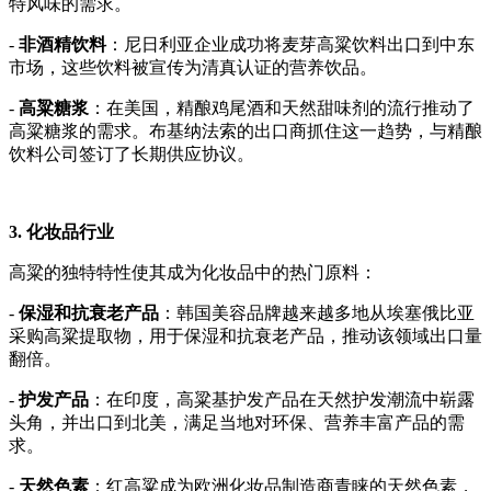
特风味的需求。
-
非酒精饮料
：尼日利亚企业成功将麦芽高粱饮料出口到中东
市场，这些饮料被宣传为清真认证的营养饮品。
-
高粱糖浆
：在美国，精酿鸡尾酒和天然甜味剂的流行推动了
高粱糖浆的需求。布基纳法索的出口商抓住这一趋势，与精酿
饮料公司签订了长期供应协议。
3. 化妆品行业
高粱的独特特性使其成为化妆品中的热门原料：
-
保湿和抗衰老产品
：韩国美容品牌越来越多地从埃塞俄比亚
采购高粱提取物，用于保湿和抗衰老产品，推动该领域出口量
翻倍。
-
护发产品
：在印度，高粱基护发产品在天然护发潮流中崭露
头角，并出口到北美，满足当地对环保、营养丰富产品的需
求。
-
天然色素
：红高粱成为欧洲化妆品制造商青睐的天然色素，