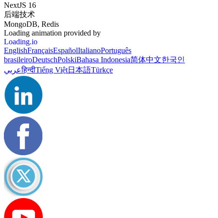
NextJS 16
后端技术
MongoDB, Redis
Loading animation provided by
Loading.io
English
Français
Español
Italiano
Português
brasileiro
Deutsch
Polski
Bahasa Indonesia
简体中文
한국인
عربي
हिन्दी
Tiếng Việt
日本語
Türkçe