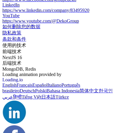
LinkedIn
https://www.linkedin.com/company/83495920
YouTube
https://www.youtube.com/@DekoGroup
如何删除您的数据
隐私政策
条款和条件
使用的技术
前端技术
NextJS 16
后端技术
MongoDB, Redis
Loading animation provided by
Loading.io
English
Français
Español
Italiano
Português
brasileiro
Deutsch
Polski
Bahasa Indonesia
简体中文
한국인
عربي
हिन्दी
Tiếng Việt
日本語
Türkçe