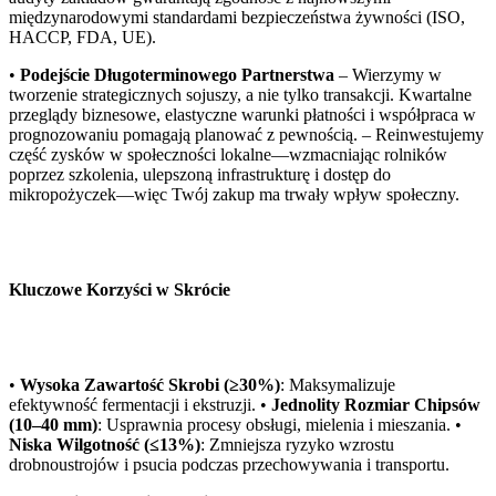
międzynarodowymi standardami bezpieczeństwa żywności (ISO,
HACCP, FDA, UE).
•
Podejście Długoterminowego Partnerstwa
– Wierzymy w
tworzenie strategicznych sojuszy, a nie tylko transakcji. Kwartalne
przeglądy biznesowe, elastyczne warunki płatności i współpraca w
prognozowaniu pomagają planować z pewnością. – Reinwestujemy
część zysków w społeczności lokalne—wzmacniając rolników
poprzez szkolenia, ulepszoną infrastrukturę i dostęp do
mikropożyczek—więc Twój zakup ma trwały wpływ społeczny.
Kluczowe Korzyści w Skrócie
•
Wysoka Zawartość Skrobi (≥30%)
: Maksymalizuje
efektywność fermentacji i ekstruzji. •
Jednolity Rozmiar Chipsów
(10–40 mm)
: Usprawnia procesy obsługi, mielenia i mieszania. •
Niska Wilgotność (≤13%)
: Zmniejsza ryzyko wzrostu
drobnoustrojów i psucia podczas przechowywania i transportu.