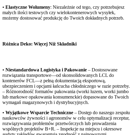
•
Elastyczne Wolumeny
: Niezależnie od tego, czy potrzebujesz
małych ilości testowych czy wielokontenerowych wysyłek,
możemy dostosować produkcję do Twoich dokładnych potrzeb.
Różnica Deko: Więcej Niż Składniki
•
Niestandardowa Logistyka i Pakowanie
– Dostosowane
rozwiązania transportowe—od skonsolidowanych LCL do
kontenerów FCL—z pełną dokumentacją eksportową,
ubezpieczeniem i opcjami łańcucha chłodniczego w razie potrzeby.
– Różnorodność formatów pakowania (worki luzem, worki jumbo
lub markowe opakowania konsumenckie) dopasowane do Twoich
wymagań magazynowych i dystrybucyjnych.
•
Wyjątkowe Wsparcie Techniczne
– Dostęp do naszego zespołu
naukowców żywności i agronomów w celu optymalizacji receptur,
rozwiązywania problemów przetwórczych lub prowadzenia
wspólnych projektów B+R. – Inspekcje na miejscu i okresowe
audyty zakładów gwarantują zgodność z najnowszymi