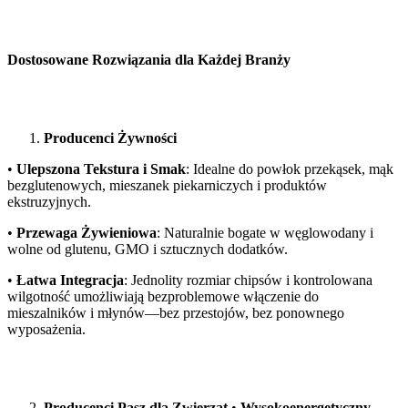
Dostosowane Rozwiązania dla Każdej Branży
Producenci Żywności
•
Ulepszona Tekstura i Smak
: Idealne do powłok przekąsek, mąk
bezglutenowych, mieszanek piekarniczych i produktów
ekstruzyjnych.
•
Przewaga Żywieniowa
: Naturalnie bogate w węglowodany i
wolne od glutenu, GMO i sztucznych dodatków.
•
Łatwa Integracja
: Jednolity rozmiar chipsów i kontrolowana
wilgotność umożliwiają bezproblemowe włączenie do
mieszalników i młynów—bez przestojów, bez ponownego
wyposażenia.
Producenci Pasz dla Zwierząt
•
Wysokoenergetyczny