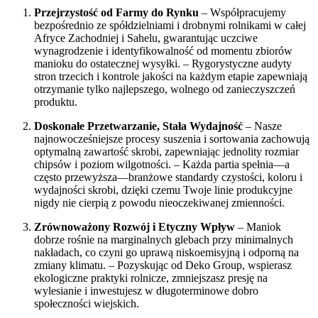
Przejrzystość od Farmy do Rynku
– Współpracujemy
bezpośrednio ze spółdzielniami i drobnymi rolnikami w całej
Afryce Zachodniej i Sahelu, gwarantując uczciwe
wynagrodzenie i identyfikowalność od momentu zbiorów
manioku do ostatecznej wysyłki. – Rygorystyczne audyty
stron trzecich i kontrole jakości na każdym etapie zapewniają
otrzymanie tylko najlepszego, wolnego od zanieczyszczeń
produktu.
Doskonałe Przetwarzanie, Stała Wydajność
– Nasze
najnowocześniejsze procesy suszenia i sortowania zachowują
optymalną zawartość skrobi, zapewniając jednolity rozmiar
chipsów i poziom wilgotności. – Każda partia spełnia—a
często przewyższa—branżowe standardy czystości, koloru i
wydajności skrobi, dzięki czemu Twoje linie produkcyjne
nigdy nie cierpią z powodu nieoczekiwanej zmienności.
Zrównoważony Rozwój i Etyczny Wpływ
– Maniok
dobrze rośnie na marginalnych glebach przy minimalnych
nakładach, co czyni go uprawą niskoemisyjną i odporną na
zmiany klimatu. – Pozyskując od Deko Group, wspierasz
ekologiczne praktyki rolnicze, zmniejszasz presję na
wylesianie i inwestujesz w długoterminowe dobro
społeczności wiejskich.