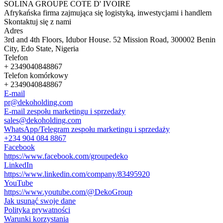
SOLINA GROUPE COTE D' IVOIRE
Afrykańska firma zajmująca się logistyką, inwestycjami i handlem
Skontaktuj się z nami
Adres
3rd and 4th Floors, Idubor House. 52 Mission Road, 300002 Benin
City, Edo State, Nigeria
Telefon
+ 2349040848867
Telefon komórkowy
+ 2349040848867
E-mail
pr@dekoholding.com
E-mail zespołu marketingu i sprzedaży
sales@dekoholding.com
WhatsApp/Telegram zespołu marketingu i sprzedaży
+234 904 084 8867
Facebook
https://www.facebook.com/groupedeko
LinkedIn
https://www.linkedin.com/company/83495920
YouTube
https://www.youtube.com/@DekoGroup
Jak usunąć swoje dane
Polityka prywatności
Warunki korzystania