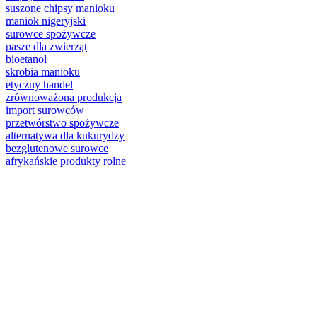
suszone chipsy manioku
maniok nigeryjski
surowce spożywcze
pasze dla zwierząt
bioetanol
skrobia manioku
etyczny handel
zrównoważona produkcja
import surowców
przetwórstwo spożywcze
alternatywa dla kukurydzy
bezglutenowe surowce
afrykańskie produkty rolne