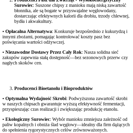
Surowiec
: Suszone chipsy z manioku mają niską zawartość
błonnika, ale są bogate w przyswajalne węglowodany,
dostarczając efektywnych kalorii dla drobiu, trzody chlewnej,
bydła i akwakultury.
•
Opłacalna Alternatywa
: Konkuruje bezpośrednio z kukurydzą i
innymi zbożami, pomagając kontrolować koszty pasz bez
poświęcania wartości odżywczej.
•
Niezawodne Dostawy Przez Cały Rok
: Nasza solidna sieć
zakupów zapewnia stałą dostępność—bez sezonowych przerw czy
nagłych skoków cen.
Producenci Bioetanolu i Bioproduktów
•
Optymalna Wydajność Skrobi
: Podwyższona zawartość skrobi
w naszych chipsach gwarantuje wyższą efektywność fermentacji,
przyspieszając czas realizacji i zwiększając produkcję etanolu.
•
Ekologiczny Surowiec
: Wybór manioku zmniejsza zależność od
paliw kopalnych i obniża ślad węglowy—idealny dla firm dążących
do spełnienia rygorystycznych celów zrównoważonych.