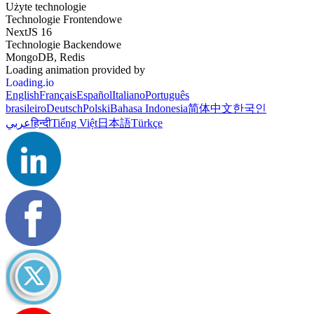
Użyte technologie
Technologie Frontendowe
NextJS 16
Technologie Backendowe
MongoDB, Redis
Loading animation provided by
Loading.io
English
Français
Español
Italiano
Português
brasileiro
Deutsch
Polski
Bahasa Indonesia
简体中文
한국인
عربي
हिन्दी
Tiếng Việt
日本語
Türkçe