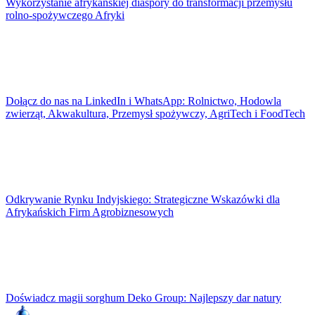
Wykorzystanie afrykańskiej diaspory do transformacji przemysłu
rolno-spożywczego Afryki
Dołącz do nas na LinkedIn i WhatsApp: Rolnictwo, Hodowla
zwierząt, Akwakultura, Przemysł spożywczy, AgriTech i FoodTech
Odkrywanie Rynku Indyjskiego: Strategiczne Wskazówki dla
Afrykańskich Firm Agrobiznesowych
Doświadcz magii sorghum Deko Group: Najlepszy dar natury