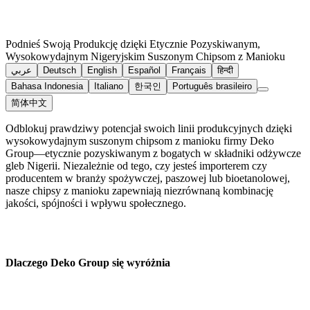
Podnieś Swoją Produkcję dzięki Etycznie Pozyskiwanym,
Wysokowydajnym Nigeryjskim Suszonym Chipsom z Manioku
عربي
Deutsch
English
Español
Français
हिन्दी
Bahasa Indonesia
Italiano
한국인
Português brasileiro
简体中文
Odblokuj prawdziwy potencjał swoich linii produkcyjnych dzięki
wysokowydajnym suszonym chipsom z manioku firmy Deko
Group—etycznie pozyskiwanym z bogatych w składniki odżywcze
gleb Nigerii. Niezależnie od tego, czy jesteś importerem czy
producentem w branży spożywczej, paszowej lub bioetanolowej,
nasze chipsy z manioku zapewniają niezrównaną kombinację
jakości, spójności i wpływu społecznego.
Dlaczego Deko Group się wyróżnia