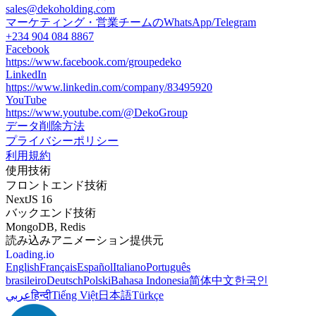
sales@dekoholding.com
マーケティング・営業チームのWhatsApp/Telegram
+234 904 084 8867
Facebook
https://www.facebook.com/groupedeko
LinkedIn
https://www.linkedin.com/company/83495920
YouTube
https://www.youtube.com/@DekoGroup
データ削除方法
プライバシーポリシー
利用規約
使用技術
フロントエンド技術
NextJS 16
バックエンド技術
MongoDB, Redis
読み込みアニメーション提供元
Loading.io
English
Français
Español
Italiano
Português
brasileiro
Deutsch
Polski
Bahasa Indonesia
简体中文
한국인
عربي
हिन्दी
Tiếng Việt
日本語
Türkçe