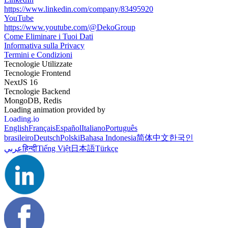
https://www.linkedin.com/company/83495920
YouTube
https://www.youtube.com/@DekoGroup
Come Eliminare i Tuoi Dati
Informativa sulla Privacy
Termini e Condizioni
Tecnologie Utilizzate
Tecnologie Frontend
NextJS 16
Tecnologie Backend
MongoDB, Redis
Loading animation provided by
Loading.io
English
Français
Español
Italiano
Português
brasileiro
Deutsch
Polski
Bahasa Indonesia
简体中文
한국인
عربي
हिन्दी
Tiếng Việt
日本語
Türkçe