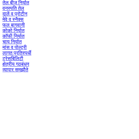
तेल बीज निर्यात
वनस्पति तेल
दालें व प्रोटीन
मेवे व स्नैक्स
फल बागवानी
कोको निर्यात
कॉफी निर्यात
चाय निर्यात
मांस व पोल्ट्री
लागत प्रतिस्पर्धी
ट्रेसबिलिटी
क्षेत्रीय गठबंधन
व्यापार समझौते