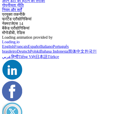
अपने डेटा को हटाने का तरीका
गोपनीयता नीति
नियम और शर्तें
प्रयुक्त तकनीकें
फ्रंटेंड प्रौद्योगिकियां
नेक्स्टजेएस 14
बैकेंड प्रौद्योगिकियां
मोंगोडीबी, रेडिस
Loading animation provided by
Loading.io
English
Français
Español
Italiano
Português
brasileiro
Deutsch
Polski
Bahasa Indonesia
简体中文
한국인
عربي
हिन्दी
Tiếng Việt
日本語
Türkçe