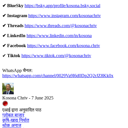
✔ BlueSky
https://bsky.app/profile/kosona.bsky.social
✔ Instagram
https://www.instagram.com/kosonachriv
✔ Threads
https://www.threads.com/@kosonachriv
✔ LinkedIn
https://www.linkedin.com/in/kosona
✔ Facebook
https://www.facebook.com/kosona.chriv
✔
Tiktok
https://www.tiktok.com/@kosonachriv
WhatsApp चैनल:
https://whatsapp.com/channel/0029Va9I6d0Dp2Q2rJZ8Kk0x
Kosona Chriv - 7 June 2025
एआई द्वारा अनुवादित पाठ
ग्लोबल बाजार
कृषि-खाद्य निर्यात
थोक अनाज