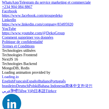
WhatsApp/Telegram du service marketing et commerciale
+234 904 084 8867
Facebook
https://www.facebook.com/groupedeko
LinkedIn
https://www.linkedin.com/company/83495920
YouTube
https://www.youtube.com/@DekoGroup
Comment supprimer vos données
Politique de confidentialité
Termes et Conditions
Technologies utilisées
Technologies Frontend
NextJS 16
Technologies Backend
MongoDB, Redis
Loading animation provided by
Loading.io
English
Français
Español
Italiano
Português
brasileiro
Deutsch
Polski
Bahasa Indonesia
简体中文
한국인
عربي
हिन्दी
Tiếng Việt
日本語
Türkçe