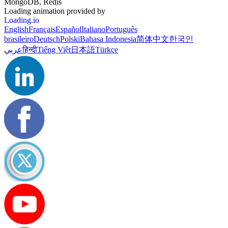
MongoDB, Redis
Loading animation provided by
Loading.io
English
Français
Español
Italiano
Português
brasileiro
Deutsch
Polski
Bahasa Indonesia
简体中文
한국인
عربي
हिन्दी
Tiếng Việt
日本語
Türkçe