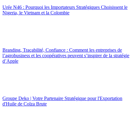
Urée N46 : Pourquoi les Importateurs Stratégiques Choisissent le
Nigeria, le Vietnam et la Colombie
Branding, Traçabilité, Confiance : Comment les entreprises de
l’agrobusiness et les coopératives peuvent s’inspirer de la stratégie
d’Apple
Groupe Deko | Votre Partenaire Stratégique pour l'Exportation
d'Huile de Colza Brute