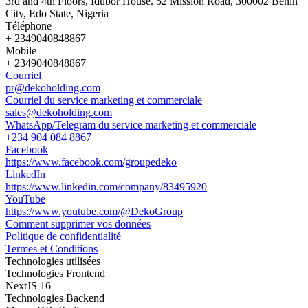
3rd and 4th Floors, Idubor House. 52 Mission Road, 300002 Benin
City, Edo State, Nigeria
Téléphone
+ 2349040848867
Mobile
+ 2349040848867
Courriel
pr@dekoholding.com
Courriel du service marketing et commerciale
sales@dekoholding.com
WhatsApp/Telegram du service marketing et commerciale
+234 904 084 8867
Facebook
https://www.facebook.com/groupedeko
LinkedIn
https://www.linkedin.com/company/83495920
YouTube
https://www.youtube.com/@DekoGroup
Comment supprimer vos données
Politique de confidentialité
Termes et Conditions
Technologies utilisées
Technologies Frontend
NextJS 16
Technologies Backend