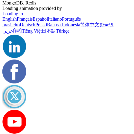
MongoDB, Redis
Loading animation provided by
Loading.io
English
Français
Español
Italiano
Português
brasileiro
Deutsch
Polski
Bahasa Indonesia
简体中文
한국인
عربي
हिन्दी
Tiếng Việt
日本語
Türkçe