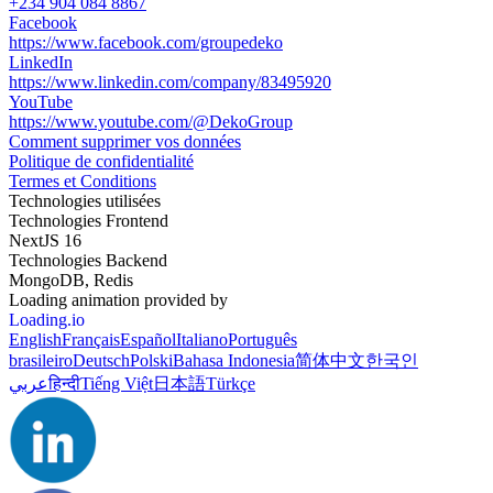
+234 904 084 8867
Facebook
https://www.facebook.com/groupedeko
LinkedIn
https://www.linkedin.com/company/83495920
YouTube
https://www.youtube.com/@DekoGroup
Comment supprimer vos données
Politique de confidentialité
Termes et Conditions
Technologies utilisées
Technologies Frontend
NextJS 16
Technologies Backend
MongoDB, Redis
Loading animation provided by
Loading.io
English
Français
Español
Italiano
Português
brasileiro
Deutsch
Polski
Bahasa Indonesia
简体中文
한국인
عربي
हिन्दी
Tiếng Việt
日本語
Türkçe