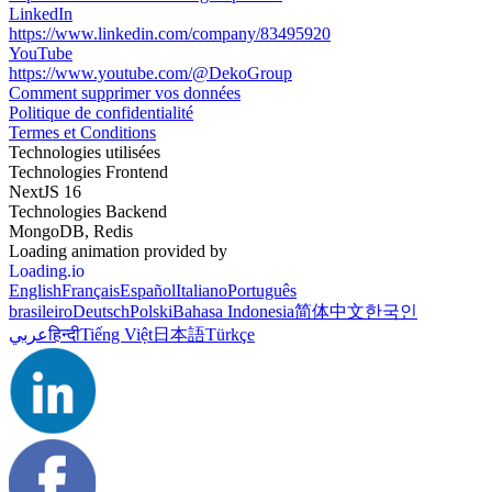
LinkedIn
https://www.linkedin.com/company/83495920
YouTube
https://www.youtube.com/@DekoGroup
Comment supprimer vos données
Politique de confidentialité
Termes et Conditions
Technologies utilisées
Technologies Frontend
NextJS 16
Technologies Backend
MongoDB, Redis
Loading animation provided by
Loading.io
English
Français
Español
Italiano
Português
brasileiro
Deutsch
Polski
Bahasa Indonesia
简体中文
한국인
عربي
हिन्दी
Tiếng Việt
日本語
Türkçe