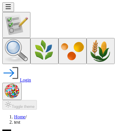
Login
Toggle theme
Home
/
test