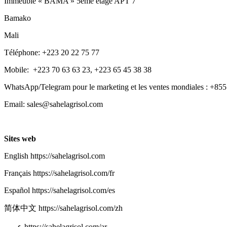
Immeuble « BAMA » 5ème étage APT 7
Bamako
Mali
Téléphone: +223 20 22 75 77
Mobile:  +223 70 63 63 23, +223 65 45 38 38
WhatsApp/Telegram pour le marketing et les ventes mondiales : +85
Email: sales@sahelagrisol.com
Sites web
English https://sahelagrisol.com
Français https://sahelagrisol.com/fr
Español https://sahelagrisol.com/es
简体中文 https://sahelagrisol.com/zh
عربي https://sahelagrisol.com/ar