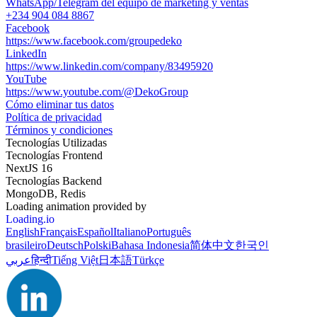
WhatsApp/Telegram del equipo de marketing y ventas
+234 904 084 8867
Facebook
https://www.facebook.com/groupedeko
LinkedIn
https://www.linkedin.com/company/83495920
YouTube
https://www.youtube.com/@DekoGroup
Cómo eliminar tus datos
Política de privacidad
Términos y condiciones
Tecnologías Utilizadas
Tecnologías Frontend
NextJS 16
Tecnologías Backend
MongoDB, Redis
Loading animation provided by
Loading.io
English
Français
Español
Italiano
Português
brasileiro
Deutsch
Polski
Bahasa Indonesia
简体中文
한국인
عربي
हिन्दी
Tiếng Việt
日本語
Türkçe