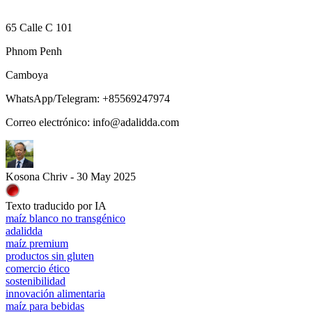
65 Calle C 101
Phnom Penh
Camboya
WhatsApp/Telegram: +85569247974
Correo electrónico: info@adalidda.com
Kosona Chriv - 30 May 2025
Texto traducido por IA
maíz blanco no transgénico
adalidda
maíz premium
productos sin gluten
comercio ético
sostenibilidad
innovación alimentaria
maíz para bebidas