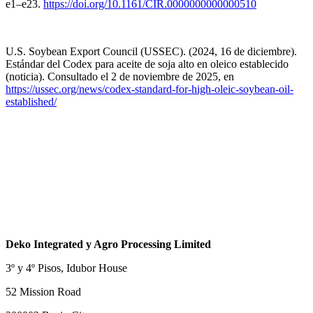
e1–e23.
https://doi.org/10.1161/CIR.0000000000000510
U.S. Soybean Export Council (USSEC). (2024, 16 de diciembre).
Estándar del Codex para aceite de soja alto en oleico establecido
(noticia). Consultado el 2 de noviembre de 2025, en
https://ussec.org/news/codex-standard-for-high-oleic-soybean-oil-
established/
Deko Integrated y Agro Processing Limited
3º y 4º Pisos, Idubor House
52 Mission Road