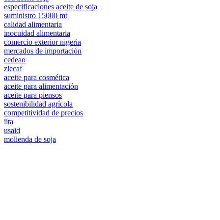
especificaciones aceite de soja
suministro 15000 mt
calidad alimentaria
inocuidad alimentaria
comercio exterior nigeria
mercados de importación
cedeao
zlecaf
aceite para cosmética
aceite para alimentación
aceite para piensos
sostenibilidad agrícola
competitividad de precios
iita
usaid
molienda de soja