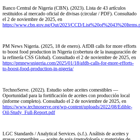
Banco Central de Nigeria (CBN). (2023). Lista de 43 artículos
restituidos al mercado oficial de divisas (circular / PDF). Consultado
el 2 de noviembre de 2025, en
https://www.cbn.gov.ng/Out/2023/CCD/List%20of%2043%20Items.
PM News Nigeria. (2025, 18 de enero). AfDB calls for more efforts
to boost food production in Nigeria (cobertura de la inauguración de
la refinería CSS Global). Consultado el 2 de noviembre de 2025, en
https://pmnewsnigeria.com/2025/01/18/afdb-calls-for-more-efforts-
to-boost-food-production-in-nigeria/
TechnoServe. (2022). Estudio sobre aceites comestibles —
Oportunidad para la fortificación de aceites con producción local
(informe completo). Consultado el 2 de noviembre de 2025, en
https://www.technoserve.org/wp-content/uploads/2022/08/Edible-
Oil-Study_Full-Report.pdf
LGC Standards / Analytical Services. (s.f.). Análisis de aceites y
grasas comestibles — aceite de soja (metodología y materiales de