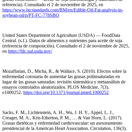
referencia). Consultado el 2 de noviembre de 2025, en
https://www.lgcstandards.com/BM/en/Edible-Oil-Fat-analysis-in-
soybean-oil/p/PT-FC-778SBO
United States Department of Agriculture (USDA) — FoodData
Central. (s.f.). Datos de alimentos y nutrientes para aceite de soja
(referencia de composición). Consultado el 2 de noviembre de 2025,
en
https://fdc.nal.usda.gov/
Mozaffarian, D., Micha, R., & Wallace, S. (2010). Efectos sobre la
enfermedad coronaria de aumentar las grasas poliinsaturadas en
lugar de las grasas saturadas: revisión sistemática y metaanálisis de
ensayos controlados aleatorizados. PLOS Medicine, 7(3),
e1000252.
https://doi.org/10.1371/journal.pmed.1000252
Sacks, F. M., Lichtenstein, A. H., Wu, J. H. Y., Appel, L. J.,
Creager, M. A., Kris-Etherton, P. M., … & Van Horn, L. (2017).
Grasas dietéticas y enfermedad cardiovascular: un asesoramiento
presidencial de la American Heart Association. Circulation, 136(3),