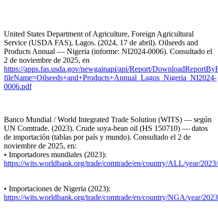
United States Department of Agriculture, Foreign Agricultural
Service (USDA FAS), Lagos. (2024, 17 de abril). Oilseeds and
Products Annual — Nigeria (informe: NI2024-0006). Consultado el
2 de noviembre de 2025, en
https://apps.fas.usda.gov/newgainapi/api/Report/DownloadReportB
fileName=Oilseeds+and+Products+Annual_Lagos_Nigeria_NI2024-
0006.pdf
Banco Mundial / World Integrated Trade Solution (WITS) — según
UN Comtrade. (2023). Crude soya-bean oil (HS 150710) — datos
de importación (tablas por país y mundo). Consultado el 2 de
noviembre de 2025, en:
• Importadores mundiales (2023):
https://wits.worldbank.org/trade/comtrade/en/country/ALL/year/202
• Importaciones de Nigeria (2023):
https://wits.worldbank.org/trade/comtrade/en/country/NGA/year/202