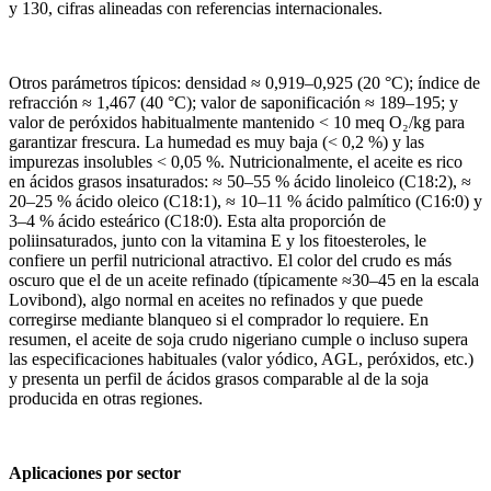
y 130, cifras alineadas con referencias internacionales.
Otros parámetros típicos: densidad ≈ 0,919–0,925 (20 °C); índice de
refracción ≈ 1,467 (40 °C); valor de saponificación ≈ 189–195; y
valor de peróxidos habitualmente mantenido < 10 meq O₂/kg para
garantizar frescura. La humedad es muy baja (< 0,2 %) y las
impurezas insolubles < 0,05 %. Nutricionalmente, el aceite es rico
en ácidos grasos insaturados: ≈ 50–55 % ácido linoleico (C18:2), ≈
20–25 % ácido oleico (C18:1), ≈ 10–11 % ácido palmítico (C16:0) y
3–4 % ácido esteárico (C18:0). Esta alta proporción de
poliinsaturados, junto con la vitamina E y los fitoesteroles, le
confiere un perfil nutricional atractivo. El color del crudo es más
oscuro que el de un aceite refinado (típicamente ≈30–45 en la escala
Lovibond), algo normal en aceites no refinados y que puede
corregirse mediante blanqueo si el comprador lo requiere. En
resumen, el aceite de soja crudo nigeriano cumple o incluso supera
las especificaciones habituales (valor yódico, AGL, peróxidos, etc.)
y presenta un perfil de ácidos grasos comparable al de la soja
producida en otras regiones.
Aplicaciones por sector