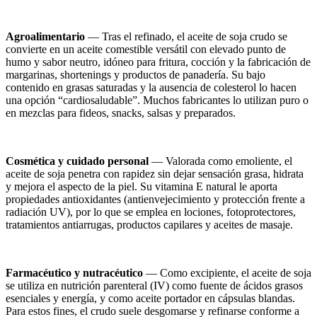
Agroalimentario
— Tras el refinado, el aceite de soja crudo se
convierte en un aceite comestible versátil con elevado punto de
humo y sabor neutro, idóneo para fritura, cocción y la fabricación de
margarinas, shortenings y productos de panadería. Su bajo
contenido en grasas saturadas y la ausencia de colesterol lo hacen
una opción “cardiosaludable”. Muchos fabricantes lo utilizan puro o
en mezclas para fideos, snacks, salsas y preparados.
Cosmética y cuidado personal
— Valorada como emoliente, el
aceite de soja penetra con rapidez sin dejar sensación grasa, hidrata
y mejora el aspecto de la piel. Su vitamina E natural le aporta
propiedades antioxidantes (antienvejecimiento y protección frente a
radiación UV), por lo que se emplea en lociones, fotoprotectores,
tratamientos antiarrugas, productos capilares y aceites de masaje.
Farmacéutico y nutracéutico
— Como excipiente, el aceite de soja
se utiliza en nutrición parenteral (IV) como fuente de ácidos grasos
esenciales y energía, y como aceite portador en cápsulas blandas.
Para estos fines, el crudo suele desgomarse y refinarse conforme a