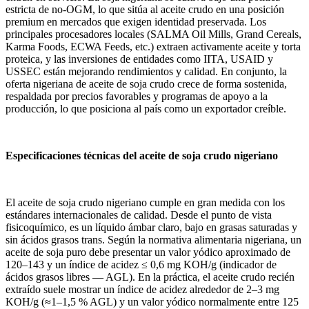
estricta de no-OGM, lo que sitúa al aceite crudo en una posición
premium en mercados que exigen identidad preservada. Los
principales procesadores locales (SALMA Oil Mills, Grand Cereals,
Karma Foods, ECWA Feeds, etc.) extraen activamente aceite y torta
proteica, y las inversiones de entidades como IITA, USAID y
USSEC están mejorando rendimientos y calidad. En conjunto, la
oferta nigeriana de aceite de soja crudo crece de forma sostenida,
respaldada por precios favorables y programas de apoyo a la
producción, lo que posiciona al país como un exportador creíble.
Especificaciones técnicas del aceite de soja crudo nigeriano
El aceite de soja crudo nigeriano cumple en gran medida con los
estándares internacionales de calidad. Desde el punto de vista
fisicoquímico, es un líquido ámbar claro, bajo en grasas saturadas y
sin ácidos grasos trans. Según la normativa alimentaria nigeriana, un
aceite de soja puro debe presentar un valor yódico aproximado de
120–143 y un índice de acidez ≤ 0,6 mg KOH/g (indicador de
ácidos grasos libres — AGL). En la práctica, el aceite crudo recién
extraído suele mostrar un índice de acidez alrededor de 2–3 mg
KOH/g (≈1–1,5 % AGL) y un valor yódico normalmente entre 125