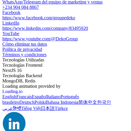
WhatsApp/Telegram del equipo de marketing y ventas
+234 904 084 8867
Facebook
https://www.facebook.com/groupedeko
LinkedIn
https://www.linkedin.com/company/83495920
YouTube
https://www.youtube.com/@DekoGroup
Cómo eliminar tus datos
Política de privacidad
Términos y condiciones
Tecnologías Utilizadas
Tecnologías Frontend
NextJS 16
Tecnologías Backend
MongoDB, Redis
Loading animation provided by
Loading.io
English
Français
Español
Italiano
Português
brasileiro
Deutsch
Polski
Bahasa Indonesia
简体中文
한국인
عربي
हिन्दी
Tiếng Việt
日本語
Türkçe