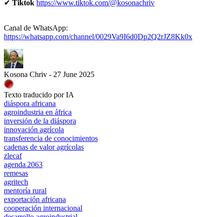
✔
Tiktok
https://www.tiktok.com/@kosonachriv
Canal de WhatsApp:
https://whatsapp.com/channel/0029Va9I6d0Dp2Q2rJZ8Kk0x
Kosona Chriv - 27 June 2025
Texto traducido por IA
diáspora africana
agroindustria en áfrica
inversión de la diáspora
innovación agrícola
transferencia de conocimientos
cadenas de valor agrícolas
zlecaf
agenda 2063
remesas
agritech
mentoría rural
exportación africana
cooperación internacional
desarrollo agroindustrial