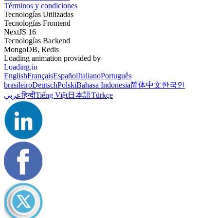
Términos y condiciones
Tecnologías Utilizadas
Tecnologías Frontend
NextJS 16
Tecnologías Backend
MongoDB, Redis
Loading animation provided by
Loading.io
English
Français
Español
Italiano
Português
brasileiro
Deutsch
Polski
Bahasa Indonesia
简体中文
한국인
عربي
हिन्दी
Tiếng Việt
日本語
Türkçe