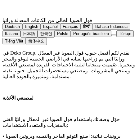
فول الصويا الخالي من الكائنات المعدلة وراثيا
Deutsch
English
Español
Français
हिन्दी
Bahasa Indonesia
Italiano
日本語
한국인
Polski
Português brasileiro
Türkçe
Tiếng Việt
简体中文
في Deko Group، نقدم لكم أفضل حبوب فول الصويا غير المعدّل
وراثيًا التي تم زراعتها بعناية في الأراضي الخصبة لتوغو والنيجر
ونيجيريا. صُممت منتجاتنا لتلبية الاحتياجات الفريدة لمصنعي الأغذية،
ومنتجي المشروبات، ومصنعي مستحضرات التجميل. حبوبنا نقية،
مستدامة، ومتميزة بالجودة العالية.
لمصنعي الأغذية
حوّل وصفاتك باستخدام فول الصويا غير المعدّل وراثيًا الغني
بالمغذيات والمتعدد الاستخدامات:
• بروتينات نباتية: اصنع التوفو الفاخر والتمبيه وبروتين الصويا