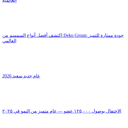
العالمية
اكتشف أفضل أنواع السمسم من Deko Group: جودة ممتازة للتميز
العالمي
عام جديد سعيد 2026
الاحتفال بوصول ١٢٥,٠٠٠ عضو — عام متميز من النمو في ٢٠٢٥