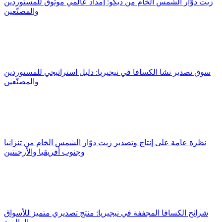
زيت دوّار الشمس الخام من ديكو: إمداد عالمي موثوق للمستوردين
والمصنّعين
سوق تصدير نشا الكسافا في نيجيريا: دليل استراتيجي للمستوردين
والمصنّعين
نظرة عامة على إنتاج وتصدير زيت دوّار الشمس الخام من تنزانيا
وجنوب أفريقيا والأرجنتين
شرائح الكسافا المجففة في نيجيريا: منتج تصديري متميز للأسواق