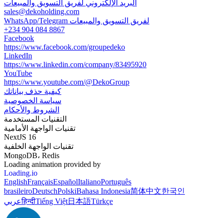
البريد الإلكتروني لفريق التسويق والمبيعات
sales@dekoholding.com
WhatsApp/Telegram لفريق التسويق والمبيعات
+234 904 084 8867
Facebook
https://www.facebook.com/groupedeko
LinkedIn
https://www.linkedin.com/company/83495920
YouTube
https://www.youtube.com/@DekoGroup
كيفية حذف بياناتك
سياسة الخصوصية
الشروط والأحكام
التقنيات المستخدمة
تقنيات الواجهة الأمامية
NextJS 16
تقنيات الواجهة الخلفية
MongoDB، Redis
Loading animation provided by
Loading.io
English
Français
Español
Italiano
Português
brasileiro
Deutsch
Polski
Bahasa Indonesia
简体中文
한국인
Türkçe
日本語
Tiếng Việt
हिन्दी
عربي