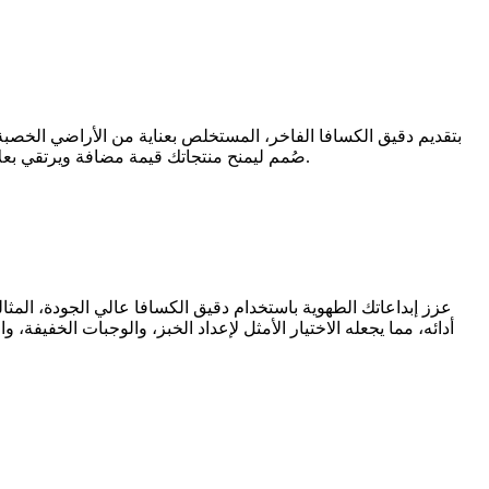
سواء كنت من صانعي المواد الغذائية، أو منتجي مستحضرات التجميل، أو من المستوردين، فإن دقيق الكسافا من Deko Group صُمم ليمنح منتجاتك قيمة مضافة ويرتقي بعلامتك التجارية.
عزز إبداعاتك الطهوية باستخدام دقيق الكسافا عالي الجودة، المث
أدائه، مما يجعله الاختيار الأمثل لإعداد الخبز، والوجبات الخفيفة،