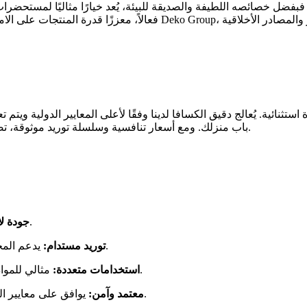
بفضل خصائصه اللطيفة والصديقة للبيئة، يُعد خيارًا مثاليًا لمستحضرات
تثنائية. يُعالج دقيق الكسافا لدينا وفقًا لأعلى المعايير الدولية وي
باب منزلك. ومع أسعار تنافسية وسلسلة توريد موثوقة، تضمن شراكتك معنا تقديم منتجات راقية تدعم النمو الاقتصادي الشامل.
يتم الحصول عليه من أفضل جذور الكسافا في نيجيريا.
جودة لا
يدعم المجتمعات الزراعية المحلية ويحافظ على التراث الثقافي الإفريقي.
توريد مستدام:
مثالي للمواد الغذائية ومستحضرات التجميل والتطبيقات الصناعية المختلفة.
استخدامات متعددة:
يوافق على معايير الميكروبيولوجيا والكيمياء الصارمة لضمان أعلى درجات السلامة.
معتمد وآمن: