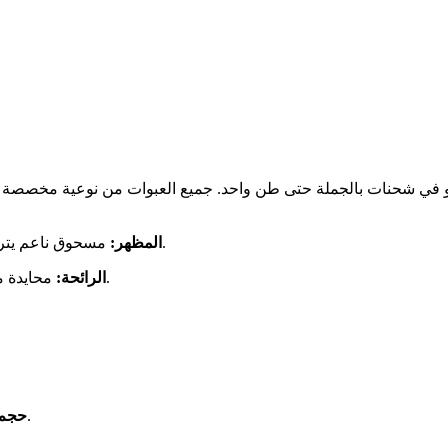
أكياس بوزن 25 كجم، 50 كجم، أو في شحنات بالجملة حتى طن واحد. جميع العبوات من 
مسحوق ناعم يتراوح لونه بين الأبيض والأبيض المائل للرمادي، خالٍ من الشوائب.
المظهر:
محايدة مع لمسة خفيفة ترابية تميز الكسافا، دون روائح حمضية أو عفنة.
الرائحة:
ناعم وسلس (يمر من خلال غربال بحجم 100 شبكة).
حجم 