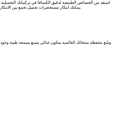
استفد من الخصائص الطبيعية لدقيق الكسافا في تركيباتك التجميلية. ف
فعالاً، معززًا قدرة المنتجات على الامتصاص وتحسين الإحساس العام عند الاستخدام. مع دقيق الكسافا من Deko Group، يمكنك ابتكار مستحضرات تجميل تجمع بين الابتكار والمصادر الأخلاقية.
وسّع محفظة منتجاتك العالمية بمكون غذائي يتمتع بسمعة طيبة وجودة اس