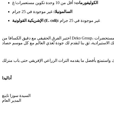
الكوليفورمات:
أقل من 10 وحدة تكوين مستعمرات/غ
السالمونيلا:
غير موجودة في 25 جرام
غير موجودة في 25 جرام
الإشريكية القولونية (E. coli):
اختبر الفرق الحقيقي مع دقيق الكسافا من Deko Group، الذي يجمع بين النكهة الفريدة، والملمس الراقي، والاستدامة الفائقة. سواء كنت تطور في مجال إنتاج المواد الغذائية، أو تبتكر في مجال مستحضرات
أداليدا
السيدة سوزا تاينغ
المدير العام