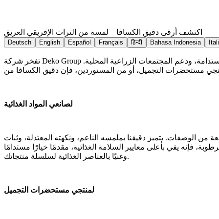
اكتشف أرقى دقيق الكسافا – لمسة من التراث الإفريقي العريق
Deutsch
English
Español
Français
हिन्दी
Bahasa Indonesia
Ital
تفخر شركة Deko Group بتقديم دقيق الكسافا الفاخر، المستخلص بعناية من الأراضي الخصبة في نيجيريا. فهو ليس مجرد مكون غذائي عادي؛ بل هو رمز للجودة، الاستدامة، ودعم المجتمعات الزراعية المحلية.
لصانعي المواد الغذائية
 من الوصفات. يتميز دقيقنا بملمسه الناعم، ونكهته المعتدلة، وثبات
وبة، فإنه يفي بأعلى معايير السلامة الغذائية، مقدمًا خيارًا مستدامًا
وغنيًا بالعناصر الغذائية لسلسلة منتجاتك.
لمنتجي مستحضرات التجميل