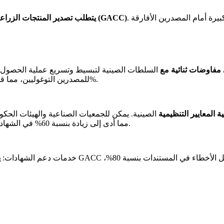
للجمارك الصينية (GACC)
يتطلب تصدير المنتجات الزرا
مفاوضات ثنائية مع
السلطات الصينية لتبسيط وتسريع عملية الحصول عل
السفارة الصينية لتسريع موافقات GACC للمصدرين التوغوليين، مما قلل وقت المعالجة بنسبة 50%.
 المعايير التنظيمية
الصينية. يمكن للجمعيات الصناعية والهيئات الحكو
بتدريب أكثر من 500 منتج للكسافا على متطلبات GACC، مما أدى إلى زيادة بنسبة 60% في الشهادات الناجحة.
- خدمات دعم الشهادات:
ي