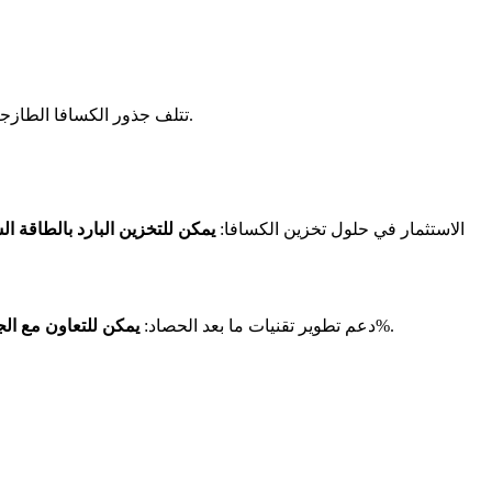
تتلف جذور الكسافا الطازجة بسرعة، ونقص بنية التخزين يؤدي إلى خسائر كبيرة ما بعد الحصاد. يعتبر معالجة هذه المشكلة أمرًا بالغ الأهمية لتحسين ربحية إنتاج الكسافا.
- الاستثمار في حلول تخزين الكسافا:
يمكن للتخزين البارد بالطاقة ا
أن يؤدي إلى حلول تخزين مبتكرة. في نيجيريا، أدى اعتماد تقنيات التخمير إلى تقليل معدلات التلف بنسبة 60%.
- دعم تطوير تقنيات ما بعد الحصاد:
يمكن للتعاون مع الج