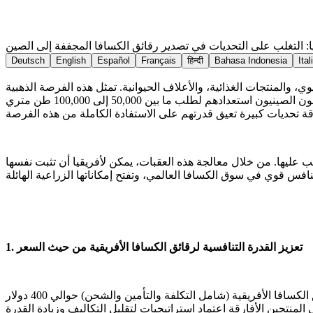
ا: التغلب على التحديات في تصدير رقائق الكسافا المجففة إلى الصين
Deutsch
English
Español
Français
हिन्दी
Bahasa Indonesia
Ital
ي، والمنتجات الغذائية، والأعلاف الحيوانية. تمثل هذه الفرصة الذهبية
لمنتجي الكسافا الأفارقة فرصة لتوسيع نطاق وصولهم إلى الأسواق وتعزيز النمو الاقتصادي. حيث يُظهر المصنعون الصينيون استعدادهم لطلب ما بين 50,000 إلى 100,000 طن متري (MT) من رقائق الكسافا
ب عليها. من خلال معالجة هذه العقبات، يمكن لأفريقيا أن تثبت نفسها
1. تعزيز القدرة التنافسية لرقائق الكسافا الأفريقية من حيث السعر
أحد التحديات الملحة للمصدرين الأفارقة هو ارتفاع تكلفة منتجاتهم مقارنة بالمنافسين من جنوب شرق آسيا. حيث يبلغ متوسط سعر رقائق الكسافا الأفريقية (شامل التكلفة والتأمين والشحن) حوالي 400 دولار
دولارًا للطن المتري. لسد هذه الفجوة، يجب على المنتجين الأفارقة اعتماد استراتيجيات لتقليل التكاليف وزيادة القدرة