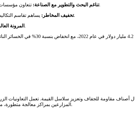
تتعاون مؤسسات بحثية مثل جامعة كان ثو مع الشركات لتجربة الحلول المبتكرة.
تناغم البحث والتطوير مع الصناعة:
يساهم تقاسم التكاليف بين القطاعين العام والخاص في تسريع تبني التقنيات الحديثة.
تخفيف المخاطر:
تم تكرار هذه النماذج بنجاح في دول مثل بنغلاديش ونيجيريا.
المرونة العال
المزارعين بمراكز معالجة متطورة، مما يقلل من الخسائر بعد الحصاد ويوفر وصولاً أفضل للأسواق الإقليمية.