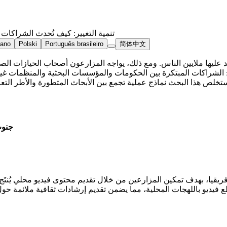
تنمية التغيير: كيف تُحدث الشراكات ا
iano
Polski
Português brasileiro
简体中文
 عليها ملايين الناس. ومع ذلك، يواجه المزارعون أصحاب الحيازات الصغ
 الشراكات المبتكرة بين الحكومات والمؤسسات البحثية والمنظمات غير
 هذا البحث نماذج عملية تجمع بين الأبحاث المتطورة والأطر التعاونية
جنوب
يقيا، بهدف تمكين المزارعين من خلال تقديم محتوى فيديو محلي يُنتَج 