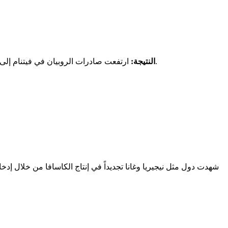
ارتفعت صادرات الروبيان في فيتنام إلى 4.2 مليار دولار في عام 2022، مع انخفاض بنسبة 30% في الخسائر الناتجة عن الأمراض (جمعية مصدري المأكولات البحرية في فيتنام، 2023).
النتيجة: