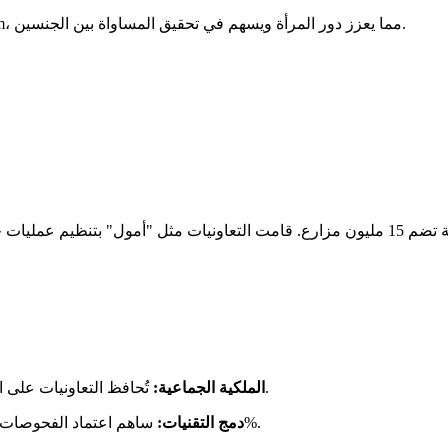
تشكل النساء حوالي 60% من مستخدمي M-Farm، مما يعزز دور المرأة ويسهم في تحقيق المساواة بين الجنسين.
حولت عملية "الفيض" الهند إلى أكبر منتج للألبان في العالم عبر شبكة تضم 15 مليون مزارع. قام
تُحافظ التعاونيات على الأرباح محلياً، مما يساهم في تمويل التعليم وتطوير البنية التحتية.
الملكية الجماعية:
ساهم اعتماد الفحوصات القائمة على الذكاء الاصطناعي في تقليل نسبة التلف بنسبة 20%.
دمج التقنيات: