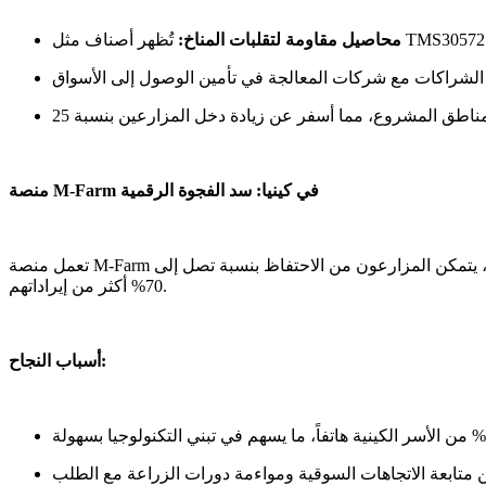
محاصيل مقاومة لتقلبات المناخ:
منصة M-Farm في كينيا: سد الفجوة الرقمية
تعمل منصة M-Farm الهاتفية على ربط أكثر من 15,000 مزارع بالمشترين، مع توفير بيانات فورية عن الأسعار وفرص البيع بالجملة. وبفضل القضاء على الوسطاء، يتمكن المزارعون من الاحتفاظ بنسبة تصل إلى
70% أكثر من إيراداتهم.
أسباب النجاح: