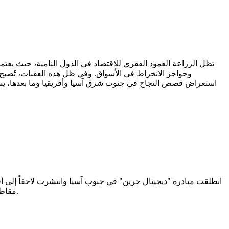
تظل الزراعة العمود الفقري للاقتصاد في الدول النامية، حيث يعتمد
وحواجز الانخراط في الأسواق. وفي ظل هذه العقبات، تُصبح
استعراض قصص النجاح في جنوب شرق آسيا وأفريقيا وما بعدها، يستخلص
انطلقت مبادرة "ديجيتال جرين" في جنوب آسيا وانتشرت لاحقاً إلى أفر
مقاطع فيديو باللهجات المحلية، مما يضمن تقديم إرشادات ثقافية ملائمة حول أفضل الممارسات، بدءاً من مكافحة الآفات إلى تحسين تقنيات الري.