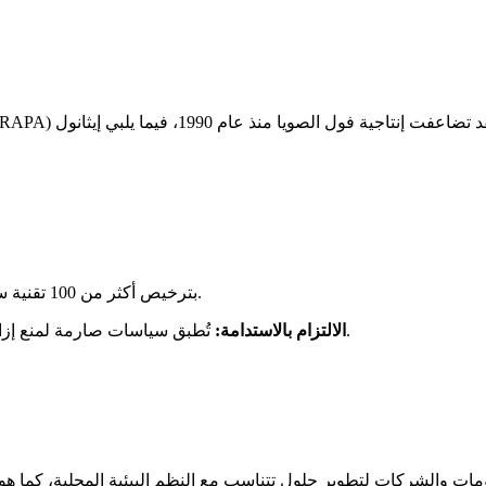
تقوم EMBRAPA بترخيص أكثر من 100 تقنية سنوياً للشركات الخاصة.
تُطبق سياسات صارمة لمنع إزالة الغابات في الأمازون، إلى جانب استراتيجيات تكثيف الزراعة.
الالتزام بالاستدامة:
ومات والشركات لتطوير حلول تتناسب مع النظم البيئية المحلية، كما هو 