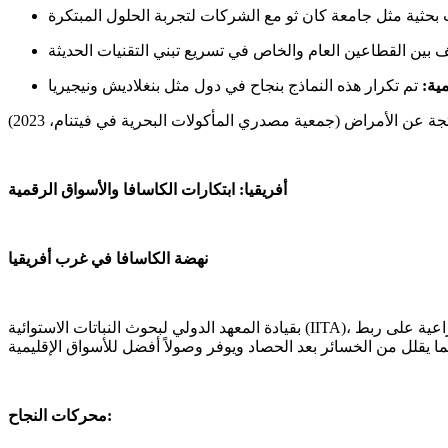
مية:
أفريقيا: ابتكارات الكاسافا والأسواق الرقمية
نهضة الكاسافا في غرب أفريقيا
بقيادة المعهد الدولي لبحوث النباتات الاستوائية (IITA)، شهدت دول مثل نيجيريا وغانا تجديداً في إنتاج الكاسافا من خلال إدخال أصناف مقاومة للجفاف وتعزيز سلاسل القيمة. تعمل التعاونيات الزراعية على ربط
محركات النجاح: