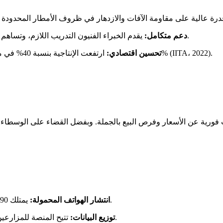
يقدم الخبراء الفنيون التدريب اللازم، وتساهم الشراكات مع شركات المعالجة في تأمين الوصول إلى الأسواق.
دعم متكامل:
ارتفعت الإنتاجية بنسبة 40% في مناطق المشروع، مما أسفر عن زيادة دخل المزارعين بنسبة 25% (IITA، 2022).
تحسين اقتصادي:
يمتلك 90% من الأسر الكينية هاتفاً، ما يسهم في تبني التكنولوجيا بسهولة.
انتشار الهواتف المحمولة:
تتيح المنصة للمزارعين متابعة الاتجاهات السوقية ومواءمة دورات الزراعة مع الطلب.
توزيع البيانات: