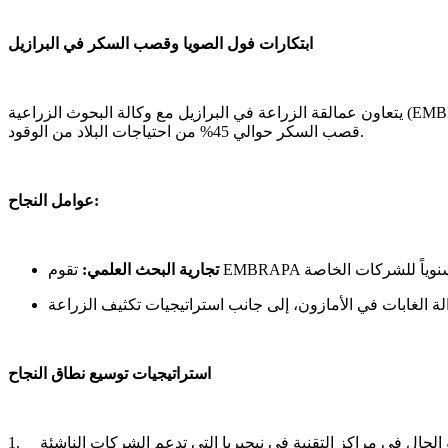
ابتكارات فول الصويا وقصب السكر في البرازيل
يتعاون عمالقة الزراعة في البرازيل مع وكالة البحوث الزراعية (EMBRAPA) لتطوير المحاصيل الذكية مناخياً وتطبيق تقنيات الزراعة الدقيقة. فقد تضاعفت إنتاجية فول الصويا منذ عام 1990، فيما يلبي إيثانول
قصب السكر حوالي 45% من احتياجات البلاد من الوقود.
عوامل النجاح:
تجارية البحث العلمي:
استراتيجيات توسيع نطاق النجاح
الحال في مراكز التقنية في نيجيريا التي تدعم الشركات الناشئة
1.