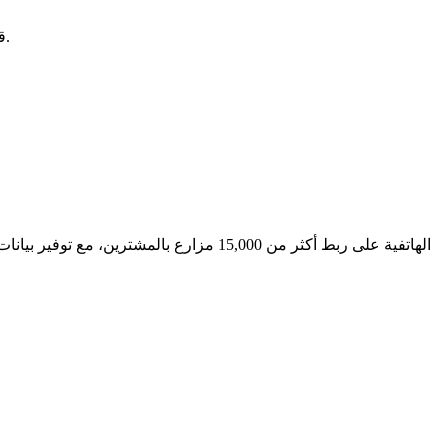
تُظهر أصناف مثل TMS30572 قدرة عالية على مقاومة الآفات والازدهار في ظروف الأمطار المحدودة.