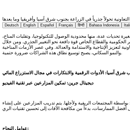
لتعاونية تحولاً جذرياً في الزراعة بجنوب شرق آسيا وأفريقيا وما بعدها
Deutsch
English
Español
Français
हिन्दी
Bahasa Indonesia
Ital
يرة تحديات عدة، منها محدودية الوصول للتكنولوجيا، وتقلبات المناخ،
 الحكومية والقطاع الخاص قوة دافعة نحو التغيير الجذري. ومن خلال
 لتعزيز الإنتاجية والاستدامة والعدالة. وفي عصر الأزمات المناخية
والنمو السكاني، يصبح توسيع نطاق هذه الشراكات ضرورة حتمية.
 شرق آسيا: الأدوات الرقمية والابتكارات في مجال الاستزراع المائي
ديجيتال جرين: تمكين المزارعين عبر تقنية الفيديو
بواسطة المجتمعات الريفية ولأجلها. يتم تدريب المزارعين على إنشاء
عوامل النجاح: