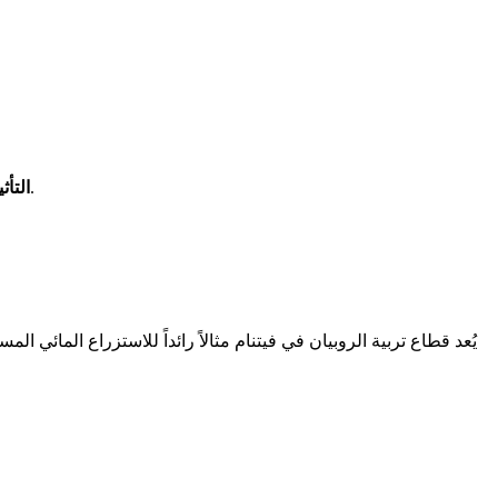
وصلت المبادرة إلى أكثر من 1.5 مليون مزارع، حيث سجل المستخدمون زيادة في الإنتاجية تراوحت بين 10% و30% (ديجيتال جرين، 2023).
التأثي
يُعد قطاع تربية الروبيان في فيتنام مثالاً رائداً للاستزراع المائ